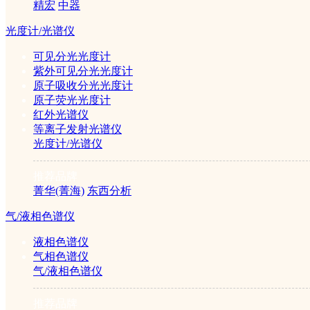
Multiskan FC酶标仪
精宏
中器
光度计/光谱仪
￥58000元
可见分光光度计
紫外可见分光光度计
公司简介
|
产品目录
|
仪器学堂
|
行业应用
|
招贤纳士
|
联系我们
原子吸收分光光度计
©2005-2026 赛伦仪器sailun17.com 版权所有
原子荧光光度计
ICP备案证书号:京ICP备14049218号
红外光谱仪
等离子发射光谱仪
光度计/光谱仪
推荐品牌
菁华(菁海)
东西分析
气/液相色谱仪
液相色谱仪
气相色谱仪
气/液相色谱仪
推荐品牌