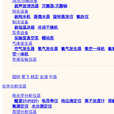
清洗/消毒设备
|
超声波清洗器
|
灭菌器/灭菌锅
纯化设备
|
超纯水机
|
蒸馏水器
|
旋转蒸发仪
|
氮吹仪
制冷设备
|
超低温冰箱
|
冷冻干燥机
泵类设备
|
实验室真空泵
|
蠕动泵
气体发生器
|
空气发生器
|
氢气发生器
|
氮气发生器
|
氢空一体机
|
氮
空一体机
常规实验仪器
推荐品牌
固特
赛飞
精宏
全浦
中器
化学分析仪器
电化学分析仪器
|
酸度计(PH计)
|
电导率仪
|
电位滴定仪
|
离子浓度计
|
溶
氧测定仪
|
水分测定仪
质谱分析仪器