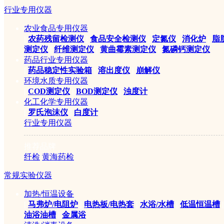
行业专用仪器
农业食品专用仪器
|
农药残留检测仪
|
食品安全检测仪
|
定氮仪
|
消化炉
|
脂
测定仪
|
纤维测定仪
|
黄曲霉素测定仪
|
氮磷钙测定仪
药品行业专用仪器
|
药品稳定性实验箱
|
溶出度仪
|
崩解仪
环境水质专用仪器
|
COD测定仪
|
BOD测定仪
|
浊度计
化工化学专用仪器
|
罗氏泡沫仪
|
白度计
行业专用仪器
推荐品牌
纤检
黄海药检
常规实验仪器
加热/恒温设备
|
马弗炉/电阻炉
|
电热板/电热套
|
水浴/水槽
|
低温恒温槽
|
油浴油槽
|
金属浴