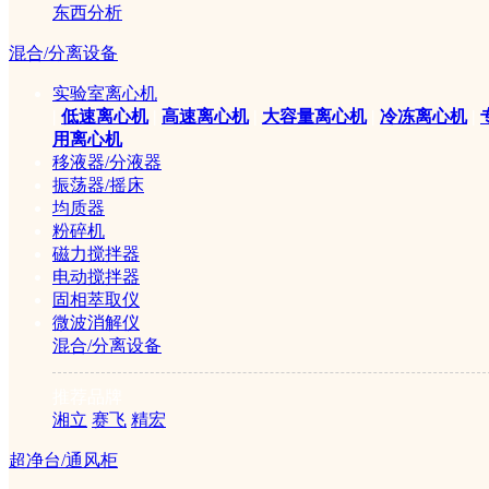
东西分析
混合/分离设备
实验室离心机
|
低速离心机
|
高速离心机
|
大容量离心机
|
冷冻离心机
|
用离心机
移液器/分液器
振荡器/摇床
均质器
粉碎机
磁力搅拌器
电动搅拌器
固相萃取仪
微波消解仪
混合/分离设备
推荐品牌
湘立
赛飞
精宏
超净台/通风柜