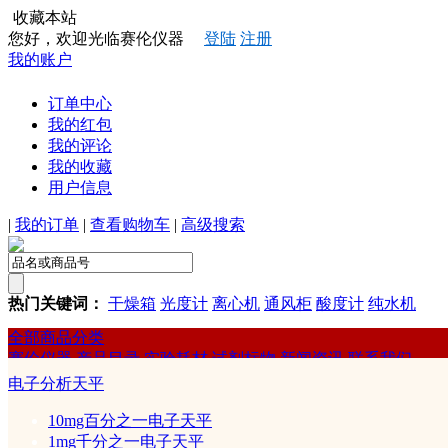
收藏本站
您好，欢迎光临赛伦仪器
登陆
注册
我的账户
订单中心
我的红包
我的评论
我的收藏
用户信息
|
我的订单
|
查看购物车
|
高级搜索
热门关键词：
干燥箱
光度计
离心机
通风柜
酸度计
纯水机
全部商品分类
赛伦仪器
产品目录
实验耗材
试剂标物
新闻资讯
联系我们
赛伦
电子分析天平
赛默飞世尔
10mg百分之一电子天平
1mg千分之一电子天平