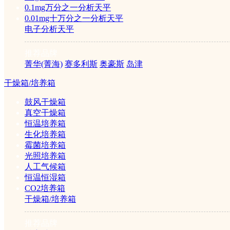
赛默飞世尔科技（纽约证交所代
0.1mg万分之一分析天平
50个国家拥有员工约50,00
0.01mg十万分之一分析天平
务帮助客户加速生命科学领域
电子分析天平
高实验室生产力。
分类浏览：
推荐品牌
赛默飞世尔
赛默飞世尔红外光谱仪
菁华(菁海)
赛多利斯
奥豪斯
岛津
用仪(2)
干燥箱/培养箱
鼓风干燥箱
1/1
真空干燥箱
恒温培养箱
生化培养箱
霉菌培养箱
光照培养箱
人工气候箱
恒温恒湿箱
CO2培养箱
干燥箱/培养箱
推荐品牌