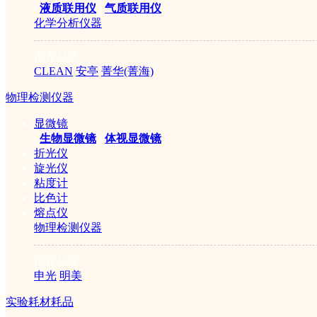
|
液质联用仪
|
气质联用仪
化学分析仪器
推荐品牌
CLEAN
安亭
菁华(菁海)
物理检测仪器
显微镜
|
生物显微镜
|
体视显微镜
折光仪
旋光仪
粘度计
比色计
熔点仪
物理检测仪器
推荐品牌
申光
明美
实验耗材耗品