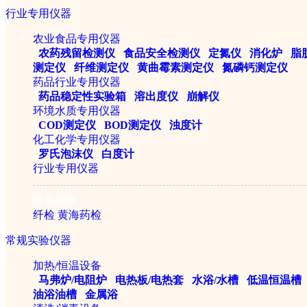
行业专用仪器
农业食品专用仪器
|
农药残留检测仪
|
食品安全检测仪
|
定氮仪
|
消化炉
|
脂
测定仪
|
纤维测定仪
|
黄曲霉素测定仪
|
氮磷钙测定仪
药品行业专用仪器
|
药品稳定性实验箱
|
溶出度仪
|
崩解仪
环境水质专用仪器
|
COD测定仪
|
BOD测定仪
|
浊度计
化工化学专用仪器
|
罗氏泡沫仪
|
白度计
行业专用仪器
推荐品牌
纤检
黄海药检
常规实验仪器
加热/恒温设备
|
马弗炉/电阻炉
|
电热板/电热套
|
水浴/水槽
|
低温恒温槽
|
油浴油槽
|
金属浴