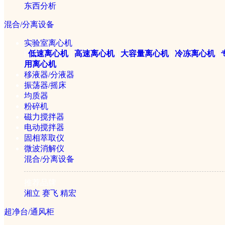
东西分析
混合/分离设备
实验室离心机
|
低速离心机
|
高速离心机
|
大容量离心机
|
冷冻离心机
|
用离心机
移液器/分液器
振荡器/摇床
Multiskan FC酶标仪
均质器
粉碎机
￥58000元
磁力搅拌器
电动搅拌器
重新搜索：
固相萃取仪
微波消解仪
混合/分离设备
公司简介
|
产品目录
|
仪器学堂
|
行业应用
|
招贤纳士
|
联系我们
推荐品牌
©2005-2026 赛伦仪器sailun17.com 版权所有
湘立
赛飞
精宏
ICP备案证书号:京ICP备14049218号
超净台/通风柜