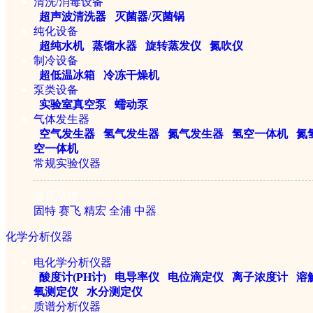
清洗/消毒设备
|
超声波清洗器
|
灭菌器/灭菌锅
纯化设备
|
超纯水机
|
蒸馏水器
|
旋转蒸发仪
|
氮吹仪
制冷设备
|
超低温冰箱
|
冷冻干燥机
泵类设备
|
实验室真空泵
|
蠕动泵
气体发生器
|
空气发生器
|
氢气发生器
|
氮气发生器
|
氢空一体机
|
氮
空一体机
常规实验仪器
推荐品牌
固特
赛飞
精宏
全浦
中器
化学分析仪器
电化学分析仪器
|
酸度计(PH计)
|
电导率仪
|
电位滴定仪
|
离子浓度计
|
溶
氧测定仪
|
水分测定仪
质谱分析仪器