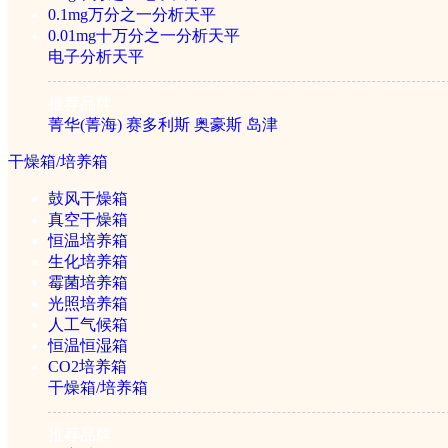
基因扩增仪(PCR)
0.1mg万分之一分析天平
0.01mg十万分之一分析天平
电子分析天平
细胞破碎仪
推荐品牌
菁华(菁海)
赛多利斯
奥豪斯
岛津
紫外分析仪
干燥箱/培养箱
鼓风干燥箱
电泳仪
真空干燥箱
恒温培养箱
生化培养箱
电泳槽
霉菌培养箱
光照培养箱
人工气候箱
菌落计数器
恒温恒湿箱
CO2培养箱
干燥箱/培养箱
酶标仪
推荐品牌