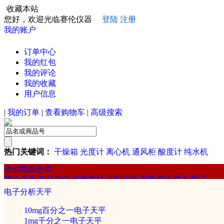
收藏本站
您好，欢迎光临赛伦仪器
登陆
注册
我的账户
订单中心
我的红包
我的评论
我的收藏
用户信息
|
我的订单
|
查看购物车
|
高级搜索
热门关键词：
干燥箱
光度计
离心机
通风柜
酸度计
纯水机
全部商品分类
赛伦仪器
产品目录
实验耗材
试剂标物
新闻资讯
联系我们
赛伦
电子分析天平
生命科学仪器
10mg百分之一电子天平
1mg千分之一电子天平