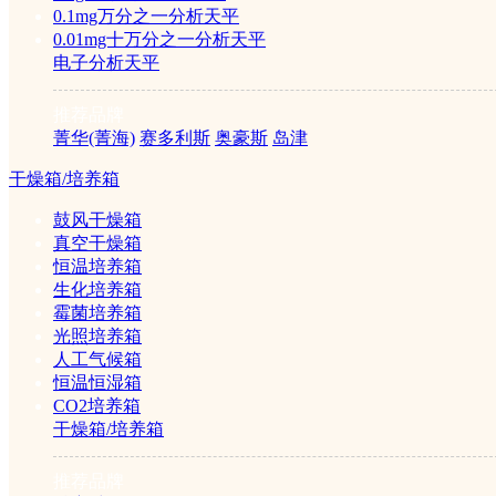
电化学分析仪器
0.1mg万分之一分析天平
0.01mg十万分之一分析天平
电子分析天平
酸度计(PH计)
电导率仪
推荐品牌
电位滴定仪
菁华(菁海)
赛多利斯
奥豪斯
岛津
离子浓度计
溶解氧测定仪
干燥箱/培养箱
水分测定仪
鼓风干燥箱
真空干燥箱
质谱分析仪器
恒温培养箱
生化培养箱
霉菌培养箱
液质联用仪
光照培养箱
气质联用仪
人工气候箱
恒温恒湿箱
CO2培养箱
1/1
干燥箱/培养箱
推荐品牌