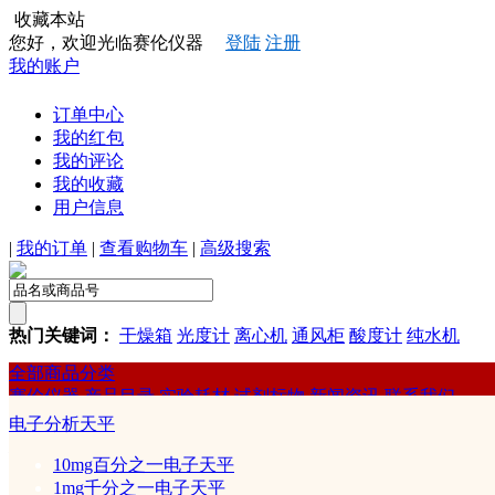
收藏本站
您好，欢迎光临赛伦仪器
登陆
注册
我的账户
订单中心
我的红包
我的评论
我的收藏
用户信息
|
我的订单
|
查看购物车
|
高级搜索
热门关键词：
干燥箱
光度计
离心机
通风柜
酸度计
纯水机
全部商品分类
赛伦仪器
产品目录
实验耗材
试剂标物
新闻资讯
联系我们
赛伦
电子分析天平
化学分析仪器
10mg百分之一电子天平
1mg千分之一电子天平