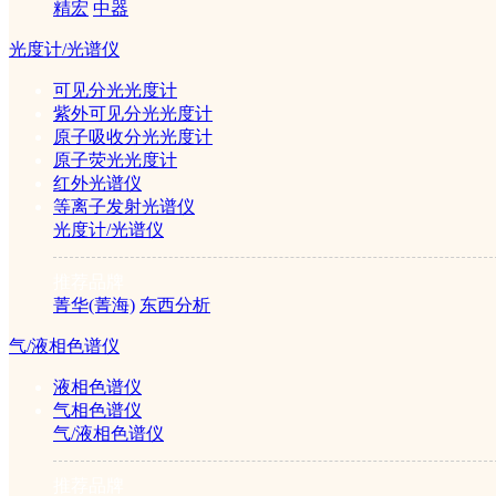
精宏
中器
重新搜索：
光度计/光谱仪
可见分光光度计
公司简介
|
产品目录
|
仪器学堂
|
行业应用
|
招贤纳士
|
联系我们
紫外可见分光光度计
©2005-2026 赛伦仪器sailun17.com 版权所有
原子吸收分光光度计
ICP备案证书号:京ICP备14049218号
原子荧光光度计
红外光谱仪
等离子发射光谱仪
光度计/光谱仪
推荐品牌
菁华(菁海)
东西分析
气/液相色谱仪
液相色谱仪
气相色谱仪
气/液相色谱仪
推荐品牌