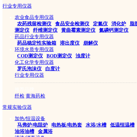
行业专用仪器
农业食品专用仪器
|
农药残留检测仪
|
食品安全检测仪
|
定氮仪
|
消化炉
|
脂
测定仪
|
纤维测定仪
|
黄曲霉素测定仪
|
氮磷钙测定仪
药品行业专用仪器
|
药品稳定性实验箱
|
溶出度仪
|
崩解仪
环境水质专用仪器
|
COD测定仪
|
BOD测定仪
|
浊度计
化工化学专用仪器
|
罗氏泡沫仪
|
白度计
行业专用仪器
推荐品牌
纤检
黄海药检
常规实验仪器
加热/恒温设备
|
马弗炉/电阻炉
|
电热板/电热套
|
水浴/水槽
|
低温恒温槽
|
油浴油槽
|
金属浴