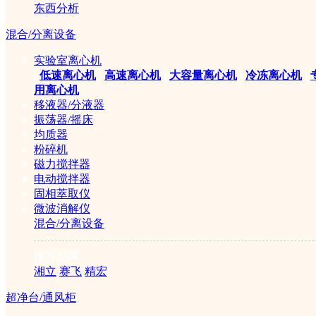
东西分析
混合/分离设备
实验室离心机
|
低速离心机
|
高速离心机
|
大容量离心机
|
冷冻离心机
|
用离心机
移液器/分液器
振荡器/摇床
均质器
粉碎机
磁力搅拌器
电动搅拌器
固相萃取仪
微波消解仪
混合/分离设备
推荐品牌
湘立
赛飞
精宏
超净台/通风柜