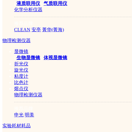
|
液质联用仪
|
气质联用仪
化学分析仪器
推荐品牌
CLEAN
安亭
菁华(菁海)
物理检测仪器
显微镜
|
生物显微镜
|
体视显微镜
折光仪
旋光仪
粘度计
比色计
熔点仪
物理检测仪器
推荐品牌
申光
明美
实验耗材耗品