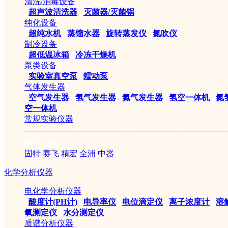
清洗/消毒设备
|
超声波清洗器
|
灭菌器/灭菌锅
纯化设备
|
超纯水机
|
蒸馏水器
|
旋转蒸发仪
|
氮吹仪
制冷设备
|
超低温冰箱
|
冷冻干燥机
泵类设备
|
实验室真空泵
|
蠕动泵
气体发生器
|
空气发生器
|
氢气发生器
|
氮气发生器
|
氢空一体机
|
氮
空一体机
常规实验仪器
推荐品牌
固特
赛飞
精宏
全浦
中器
化学分析仪器
电化学分析仪器
|
酸度计(PH计)
|
电导率仪
|
电位滴定仪
|
离子浓度计
|
溶
氧测定仪
|
水分测定仪
质谱分析仪器