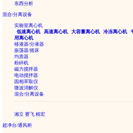
东西分析
混合/分离设备
空气发生器
氢气发生器
实验室离心机
氮气发生器
|
低速离心机
|
高速离心机
|
大容量离心机
|
冷冻离心机
|
氢空一体机
用离心机
氮氢空一体机
移液器/分液器
振荡器/摇床
均质器
粉碎机
1/2
磁力搅拌器
电动搅拌器
固相萃取仪
微波消解仪
混合/分离设备
推荐品牌
湘立
赛飞
精宏
超净台/通风柜