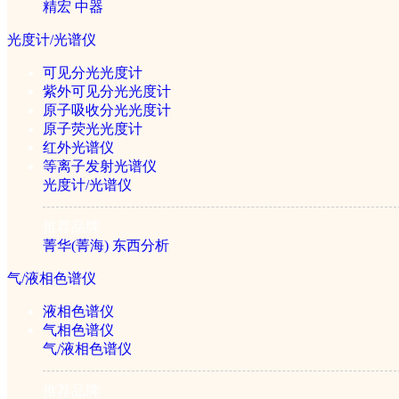
精宏
中器
超纯水机
蒸馏水器
光度计/光谱仪
旋转蒸发仪
可见分光光度计
氮吹仪
紫外可见分光光度计
原子吸收分光光度计
制冷设备
原子荧光光度计
红外光谱仪
等离子发射光谱仪
光度计/光谱仪
超低温冰箱
冷冻干燥机
推荐品牌
菁华(菁海)
东西分析
泵类设备
气/液相色谱仪
液相色谱仪
实验室真空泵
气相色谱仪
蠕动泵
气/液相色谱仪
气体发生器
推荐品牌