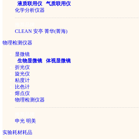
|
液质联用仪
|
气质联用仪
化学分析仪器
Biosafer-50B压盖型方
推荐品牌
CLEAN
安亭
菁华(菁海)
￥266800元
物理检测仪器
显微镜
|
生物显微镜
|
体视显微镜
折光仪
旋光仪
粘度计
比色计
熔点仪
物理检测仪器
推荐品牌
Biosafer-50A方舱冻干机
申光
明美
实验耗材耗品