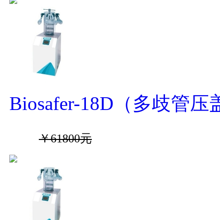
Biosafer-18D（多
￥61800元