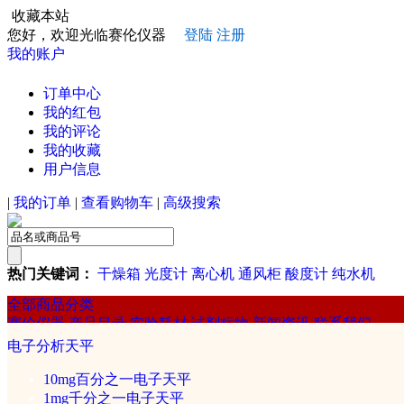
收藏本站
您好，欢迎光临赛伦仪器
登陆
注册
我的账户
订单中心
我的红包
我的评论
我的收藏
用户信息
|
我的订单
|
查看购物车
|
高级搜索
热门关键词：
干燥箱
光度计
离心机
通风柜
酸度计
纯水机
全部商品分类
赛伦仪器
产品目录
实验耗材
试剂标物
新闻资讯
联系我们
赛伦
电子分析天平
常规实验仪器
10mg百分之一电子天平
1mg千分之一电子天平