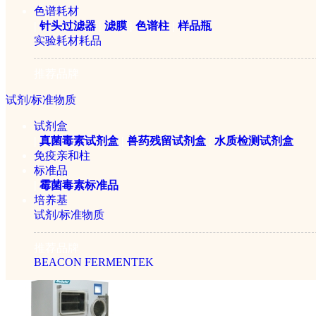
￥222800元
色谱耗材
|
针头过滤器
|
滤膜
|
色谱柱
|
样品瓶
实验耗材耗品
推荐品牌
试剂/标准物质
试剂盒
|
真菌毒素试剂盒
|
兽药残留试剂盒
|
水质检测试剂盒
免疫亲和柱
标准品
Biosafer-30B压盖型方
|
霉菌毒素标准品
培养基
试剂/标准物质
￥222800元
推荐品牌
BEACON
FERMENTEK