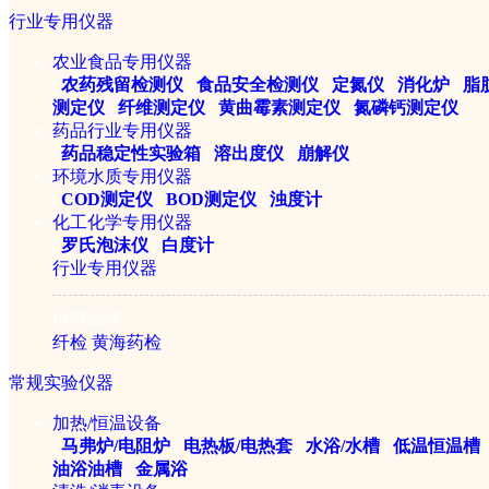
行业专用仪器
农业食品专用仪器
￥415800元
|
农药残留检测仪
|
食品安全检测仪
|
定氮仪
|
消化炉
|
脂
测定仪
|
纤维测定仪
|
黄曲霉素测定仪
|
氮磷钙测定仪
药品行业专用仪器
|
药品稳定性实验箱
|
溶出度仪
|
崩解仪
环境水质专用仪器
|
COD测定仪
|
BOD测定仪
|
浊度计
化工化学专用仪器
|
罗氏泡沫仪
|
白度计
行业专用仪器
推荐品牌
Biosafer-100B压盖型
纤检
黄海药检
常规实验仪器
￥355800元
加热/恒温设备
|
马弗炉/电阻炉
|
电热板/电热套
|
水浴/水槽
|
低温恒温槽
|
油浴油槽
|
金属浴