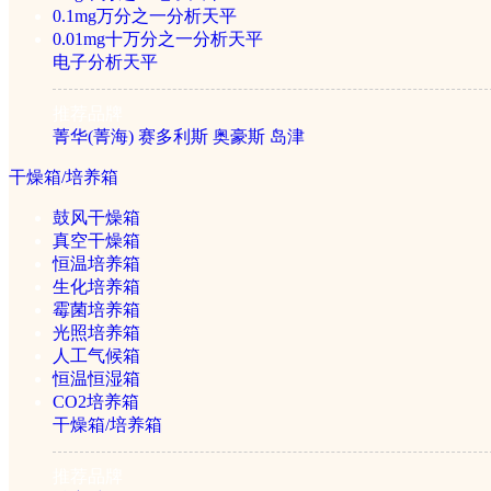
加热/恒温设备
0.1mg万分之一分析天平
0.01mg十万分之一分析天平
电子分析天平
马弗炉/电阻炉
推荐品牌
电热板/电热套
菁华(菁海)
赛多利斯
奥豪斯
岛津
水浴/水槽
低温恒温槽
干燥箱/培养箱
油浴油槽
金属浴
鼓风干燥箱
真空干燥箱
恒温培养箱
清洗/消毒设备
生化培养箱
霉菌培养箱
光照培养箱
超声波清洗器
人工气候箱
灭菌器/灭菌锅
恒温恒湿箱
CO2培养箱
干燥箱/培养箱
纯化设备
推荐品牌