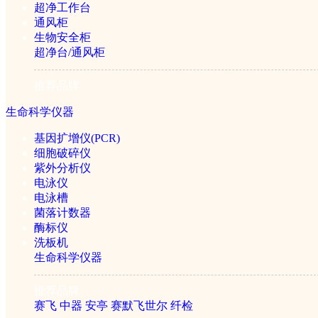
超净工作台
通风柜
生物安全柜
超净台/通风柜
Biosafer-200B压盖型
推荐品牌
生命科学仪器
￥533800元
基因扩增仪(PCR)
细胞破碎仪
紫外分析仪
电泳仪
电泳槽
菌落计数器
酶标仪
洗板机
生命科学仪器
推荐品牌
Biosafer-200A方舱冻干机
赛飞
中器
安亭
赛默飞世尔
纤检