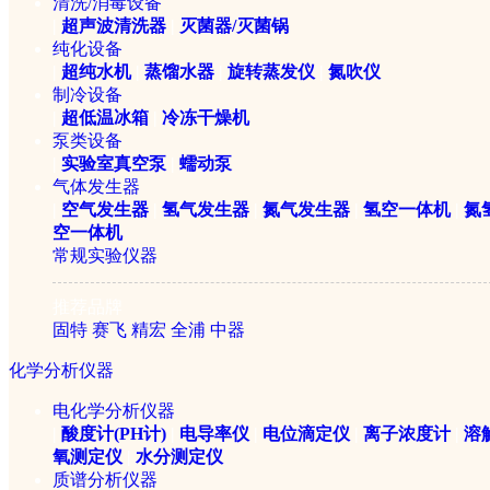
清洗/消毒设备
|
超声波清洗器
|
灭菌器/灭菌锅
纯化设备
|
超纯水机
|
蒸馏水器
|
旋转蒸发仪
|
氮吹仪
制冷设备
|
超低温冰箱
|
冷冻干燥机
泵类设备
|
实验室真空泵
|
蠕动泵
气体发生器
Biosafer-100A方舱冻干机
|
空气发生器
|
氢气发生器
|
氮气发生器
|
氢空一体机
|
氮
空一体机
常规实验仪器
￥295800元
推荐品牌
固特
赛飞
精宏
全浦
中器
化学分析仪器
电化学分析仪器
|
酸度计(PH计)
|
电导率仪
|
电位滴定仪
|
离子浓度计
|
溶
氧测定仪
|
水分测定仪
质谱分析仪器