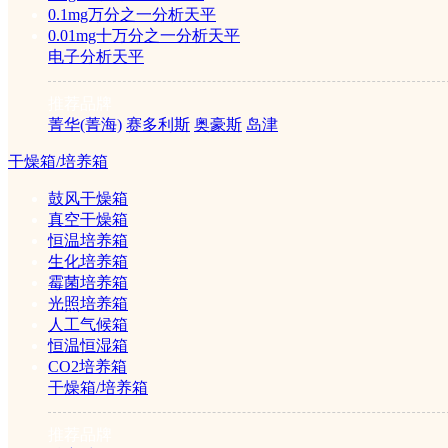
试剂盒
0.1mg万分之一分析天平
0.01mg十万分之一分析天平
电子分析天平
真菌毒素试剂盒
兽药残留试剂盒
推荐品牌
水质检测试剂盒
菁华(菁海)
赛多利斯
奥豪斯
岛津
免疫亲和柱
干燥箱/培养箱
鼓风干燥箱
真空干燥箱
标准品
恒温培养箱
生化培养箱
霉菌培养箱
霉菌毒素标准品
光照培养箱
人工气候箱
培养基
恒温恒湿箱
CO2培养箱
干燥箱/培养箱
1/1
推荐品牌