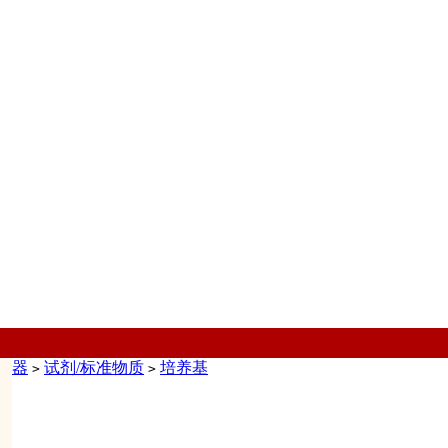
仪器
试剂/标准物质
培养基
>
>