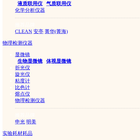
|
液质联用仪
|
气质联用仪
化学分析仪器
推荐品牌
CLEAN
安亭
菁华(菁海)
物理检测仪器
显微镜
|
生物显微镜
|
体视显微镜
折光仪
旋光仪
粘度计
比色计
熔点仪
物理检测仪器
推荐品牌
申光
明美
实验耗材耗品