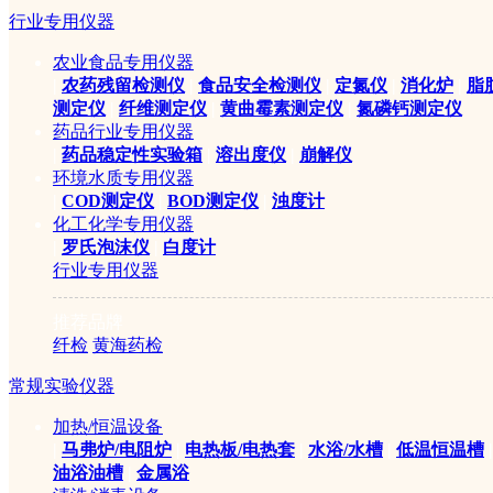
行业专用仪器
农业食品专用仪器
|
农药残留检测仪
|
食品安全检测仪
|
定氮仪
|
消化炉
|
脂
测定仪
|
纤维测定仪
|
黄曲霉素测定仪
|
氮磷钙测定仪
药品行业专用仪器
|
药品稳定性实验箱
|
溶出度仪
|
崩解仪
环境水质专用仪器
|
COD测定仪
|
BOD测定仪
|
浊度计
化工化学专用仪器
|
罗氏泡沫仪
|
白度计
行业专用仪器
推荐品牌
纤检
黄海药检
常规实验仪器
加热/恒温设备
|
马弗炉/电阻炉
|
电热板/电热套
|
水浴/水槽
|
低温恒温槽
|
油浴油槽
|
金属浴