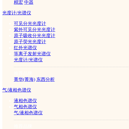
精宏
中器
光度计/光谱仪
重新搜索：
可见分光光度计
紫外可见分光光度计
原子吸收分光光度计
公司简介
|
产品目录
|
仪器学堂
|
行业应用
|
招贤纳士
|
联系我们
原子荧光光度计
©2005-2026 赛伦仪器sailun17.com 版权所有
红外光谱仪
ICP备案证书号:京ICP备14049218号
等离子发射光谱仪
光度计/光谱仪
推荐品牌
菁华(菁海)
东西分析
气/液相色谱仪
液相色谱仪
气相色谱仪
气/液相色谱仪
推荐品牌