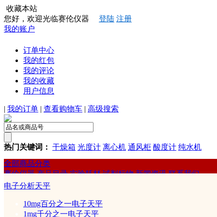
收藏本站
您好，欢迎光临赛伦仪器
登陆
注册
我的账户
订单中心
我的红包
我的评论
我的收藏
用户信息
|
我的订单
|
查看购物车
|
高级搜索
热门关键词：
干燥箱
光度计
离心机
通风柜
酸度计
纯水机
全部商品分类
赛伦仪器
产品目录
实验耗材
试剂标物
新闻资讯
联系我们
赛伦
电子分析天平
试剂/标准物质
10mg百分之一电子天平
1mg千分之一电子天平