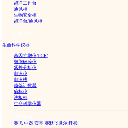
超净工作台
通风柜
生物安全柜
超净台/通风柜
推荐品牌
生命科学仪器
基因扩增仪(PCR)
细胞破碎仪
紫外分析仪
电泳仪
电泳槽
菌落计数器
酶标仪
洗板机
生命科学仪器
推荐品牌
赛飞
中器
安亭
赛默飞世尔
纤检