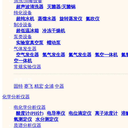
清洗/消毒设备
|
超声波清洗器
|
灭菌器/灭菌锅
纯化设备
|
超纯水机
|
蒸馏水器
|
旋转蒸发仪
|
氮吹仪
制冷设备
|
超低温冰箱
|
冷冻干燥机
泵类设备
|
实验室真空泵
|
蠕动泵
气体发生器
|
空气发生器
|
氢气发生器
|
氮气发生器
|
氢空一体机
|
氮
空一体机
常规实验仪器
推荐品牌
固特
赛飞
精宏
全浦
中器
化学分析仪器
电化学分析仪器
|
酸度计(PH计)
|
电导率仪
|
电位滴定仪
|
离子浓度计
|
溶
氧测定仪
|
水分测定仪
质谱分析仪器