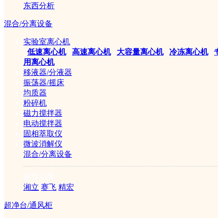
东西分析
混合/分离设备
实验室离心机
|
低速离心机
|
高速离心机
|
大容量离心机
|
冷冻离心机
|
用离心机
移液器/分液器
振荡器/摇床
均质器
粉碎机
磁力搅拌器
电动搅拌器
固相萃取仪
微波消解仪
混合/分离设备
推荐品牌
湘立
赛飞
精宏
超净台/通风柜