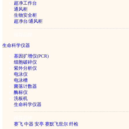
超净工作台
通风柜
生物安全柜
超净台/通风柜
推荐品牌
生命科学仪器
基因扩增仪(PCR)
细胞破碎仪
紫外分析仪
电泳仪
电泳槽
菌落计数器
酶标仪
洗板机
生命科学仪器
推荐品牌
赛飞
中器
安亭
赛默飞世尔
纤检