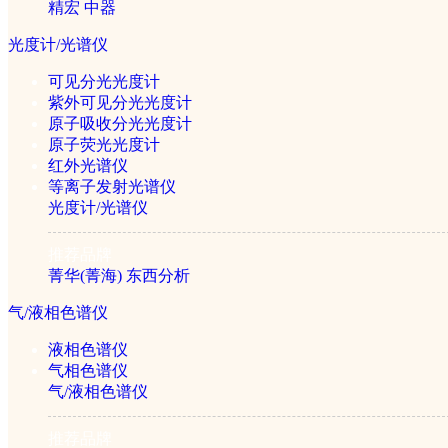
精宏
中器
光度计/光谱仪
可见分光光度计
紫外可见分光光度计
原子吸收分光光度计
原子荧光光度计
红外光谱仪
等离子发射光谱仪
光度计/光谱仪
美国Beacon 微囊藻毒素(Microcystin...
推荐品牌
菁华(菁海)
东西分析
￥3800元
气/液相色谱仪
重新搜索：
液相色谱仪
气相色谱仪
气/液相色谱仪
公司简介
|
产品目录
|
仪器学堂
|
行业应用
|
招贤纳士
|
联系我们
©2005-2026 赛伦仪器sailun17.com 版权所有
推荐品牌
ICP备案证书号:京ICP备14049218号