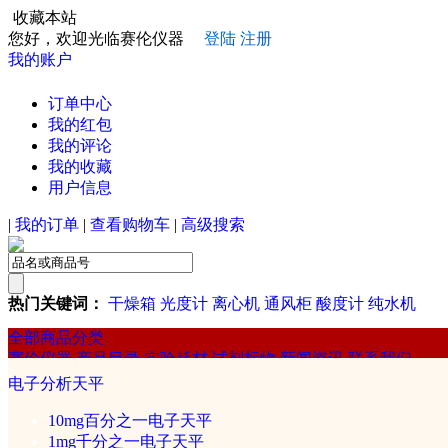
收藏本站
您好，欢迎光临赛伦仪器
登陆
注册
我的账户
订单中心
我的红包
我的评论
我的收藏
用户信息
|
我的订单
|
查看购物车
|
高级搜索
热门关键词：
干燥箱
光度计
离心机
通风柜
酸度计
纯水机
全部商品分类
赛伦仪器
产品目录
实验耗材
试剂标物
新闻资讯
联系我们
赛伦
电子分析天平
试剂/标准物质
10mg百分之一电子天平
1mg千分之一电子天平