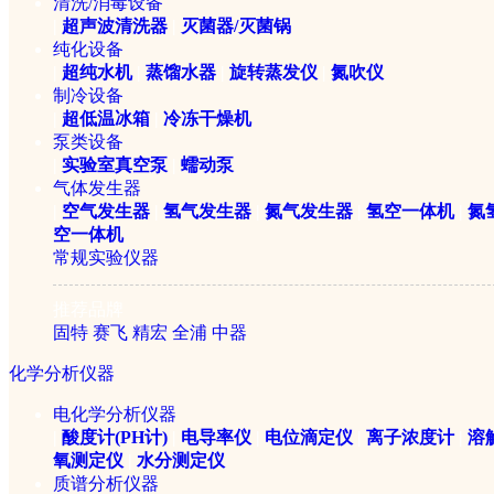
清洗/消毒设备
|
超声波清洗器
|
灭菌器/灭菌锅
纯化设备
|
超纯水机
|
蒸馏水器
|
旋转蒸发仪
|
氮吹仪
制冷设备
|
超低温冰箱
|
冷冻干燥机
泵类设备
|
实验室真空泵
|
蠕动泵
气体发生器
|
空气发生器
|
氢气发生器
|
氮气发生器
|
氢空一体机
|
氮
空一体机
常规实验仪器
推荐品牌
固特
赛飞
精宏
全浦
中器
化学分析仪器
电化学分析仪器
|
酸度计(PH计)
|
电导率仪
|
电位滴定仪
|
离子浓度计
|
溶
氧测定仪
|
水分测定仪
质谱分析仪器