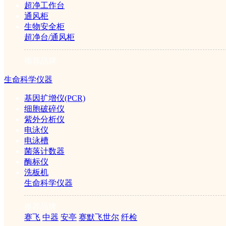
超净工作台
通风柜
生物安全柜
超净台/通风柜
玻璃纤维GF针头过滤器(13mm×0.7/1.0um...
推荐品牌
￥150元
生命科学仪器
基因扩增仪(PCR)
细胞破碎仪
紫外分析仪
电泳仪
电泳槽
菌落计数器
酶标仪
洗板机
聚偏氟乙烯PVDF针头过滤器(25mm×0.22/0...
生命科学仪器
￥180元
推荐品牌
赛飞
中器
安亭
赛默飞世尔
纤检