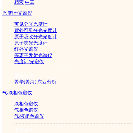
精宏
中器
水系格栅膜(混合纤维素酯MCE;47mm×0.22/...
公司简介
|
产品目录
|
仪器学堂
|
行业应用
|
招贤纳士
|
联系我们
©2005-2026 赛伦仪器sailun17.com 版权所有
光度计/光谱仪
￥200元
ICP备案证书号:京ICP备14049218号
可见分光光度计
紫外可见分光光度计
原子吸收分光光度计
原子荧光光度计
红外光谱仪
等离子发射光谱仪
光度计/光谱仪
推荐品牌
水系微孔滤膜(混合纤维素酯MCE;50mm×0.22...
菁华(菁海)
东西分析
￥120元
气/液相色谱仪
液相色谱仪
气相色谱仪
气/液相色谱仪
推荐品牌