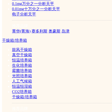
0.1mg万分之一分析天平
0.01mg十万分之一分析天平
针头过滤器
电子分析天平
|
滤膜
推荐品牌
|
菁华(菁海)
赛多利斯
奥豪斯
岛津
色谱柱
|
干燥箱/培养箱
样品瓶
鼓风干燥箱
真空干燥箱
色谱耗材
色谱耗材>>
恒温培养箱
生化培养箱
霉菌培养箱
光照培养箱
人工气候箱
恒温恒湿箱
CO2培养箱
干燥箱/培养箱
推荐品牌