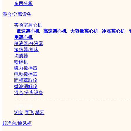
东西分析
混合/分离设备
有机系微孔滤膜(尼龙Nylon;50mm×0.22/...
实验室离心机
￥150元
|
低速离心机
|
高速离心机
|
大容量离心机
|
冷冻离心机
|
用离心机
移液器/分液器
振荡器/摇床
均质器
粉碎机
磁力搅拌器
电动搅拌器
固相萃取仪
微波消解仪
玻璃纤维GF针头过滤器(25mm×0.7/1.0um...
混合/分离设备
￥180元
推荐品牌
湘立
赛飞
精宏
超净台/通风柜