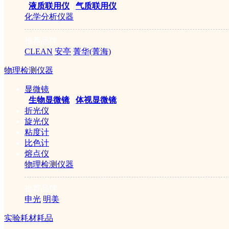
|
液质联用仪
|
气质联用仪
化学分析仪器
推荐品牌
CLEAN
安亭
菁华(菁海)
物理检测仪器
显微镜
|
生物显微镜
|
体视显微镜
折光仪
旋光仪
粘度计
比色计
熔点仪
物理检测仪器
推荐品牌
申光
明美
实验耗材耗品