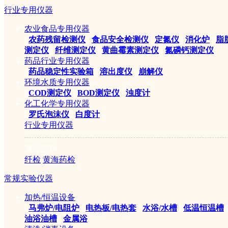
行业专用仪器
农业食品专用仪器
|
农药残留检测仪
|
食品安全检测仪
|
定氮仪
|
消化炉
|
脂
测定仪
|
纤维测定仪
|
黄曲霉素测定仪
|
氮磷钙测定仪
药品行业专用仪器
|
药品稳定性实验箱
|
溶出度仪
|
崩解仪
环境水质专用仪器
|
COD测定仪
|
BOD测定仪
|
浊度计
化工化学专用仪器
|
罗氏泡沫仪
|
白度计
行业专用仪器
推荐品牌
纤检
黄海药检
常规实验仪器
加热/恒温设备
|
马弗炉/电阻炉
|
电热板/电热套
|
水浴/水槽
|
低温恒温槽
|
油浴油槽
|
金属浴