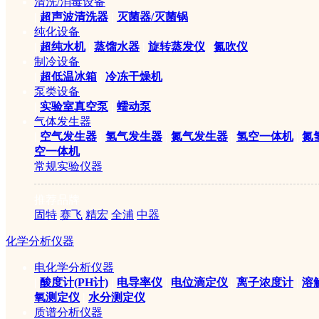
清洗/消毒设备
|
超声波清洗器
|
灭菌器/灭菌锅
纯化设备
|
超纯水机
|
蒸馏水器
|
旋转蒸发仪
|
氮吹仪
制冷设备
|
超低温冰箱
|
冷冻干燥机
泵类设备
|
实验室真空泵
|
蠕动泵
气体发生器
|
空气发生器
|
氢气发生器
|
氮气发生器
|
氢空一体机
|
氮
空一体机
常规实验仪器
推荐品牌
固特
赛飞
精宏
全浦
中器
化学分析仪器
电化学分析仪器
|
酸度计(PH计)
|
电导率仪
|
电位滴定仪
|
离子浓度计
|
溶
氧测定仪
|
水分测定仪
质谱分析仪器