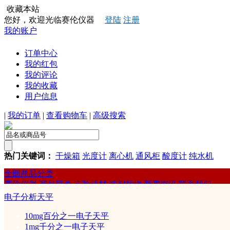
收藏本站
您好，欢迎光临赛伦仪器
登陆
注册
我的账户
订单中心
我的红包
我的评论
我的收藏
用户信息
|
我的订单
|
查看购物车
|
高级搜索
热门关键词：
干燥箱
光度计
离心机
通风柜
酸度计
纯水机
全部商品分类
赛伦仪器
产品目录
实验耗材
试剂标物
新闻资讯
联系我们
实验耗材耗品
电子分析天平
10mg百分之一电子天平
色谱耗材
1mg千分之一电子天平