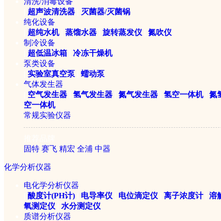
清洗/消毒设备
￥16800元
|
超声波清洗器
|
灭菌器/灭菌锅
纯化设备
|
超纯水机
|
蒸馏水器
|
旋转蒸发仪
|
氮吹仪
制冷设备
|
超低温冰箱
|
冷冻干燥机
泵类设备
|
实验室真空泵
|
蠕动泵
气体发生器
|
空气发生器
|
氢气发生器
|
氮气发生器
|
氢空一体机
|
氮
空一体机
常规实验仪器
QPN-700II氮气发生器
推荐品牌
固特
赛飞
精宏
全浦
中器
￥13800元
化学分析仪器
电化学分析仪器
|
酸度计(PH计)
|
电导率仪
|
电位滴定仪
|
离子浓度计
|
溶
氧测定仪
|
水分测定仪
质谱分析仪器