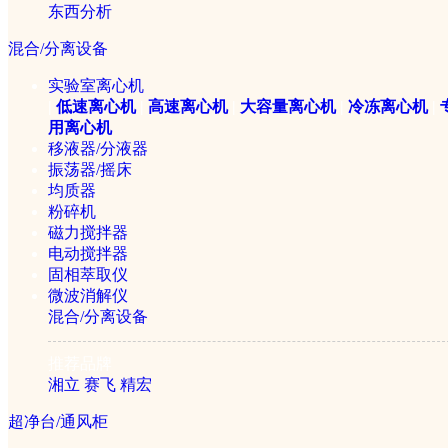
东西分析
氮吹仪
混合/分离设备
实验室离心机
|
低速离心机
|
高速离心机
|
大容量离心机
|
冷冻离心机
|
制冷设备
用离心机
移液器/分液器
振荡器/摇床
均质器
超低温冰箱
粉碎机
磁力搅拌器
冷冻干燥机
电动搅拌器
固相萃取仪
微波消解仪
混合/分离设备
泵类设备
推荐品牌
湘立
赛飞
精宏
实验室真空泵
超净台/通风柜