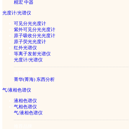
精宏
中器
清洗/消毒设备
光度计/光谱仪
可见分光光度计
紫外可见分光光度计
超声波清洗器
原子吸收分光光度计
原子荧光光度计
灭菌器/灭菌锅
红外光谱仪
等离子发射光谱仪
光度计/光谱仪
纯化设备
推荐品牌
菁华(菁海)
东西分析
气/液相色谱仪
超纯水机
液相色谱仪
气相色谱仪
蒸馏水器
气/液相色谱仪
旋转蒸发仪
推荐品牌