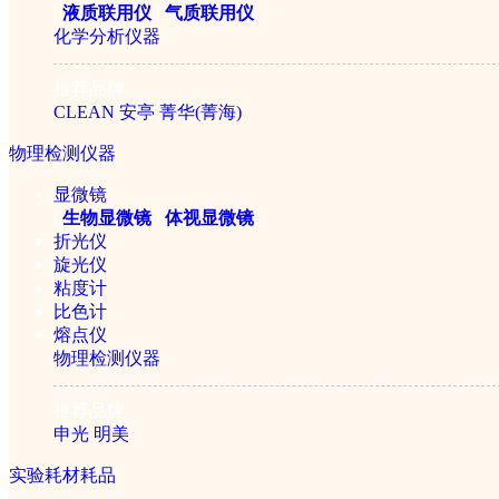
|
液质联用仪
|
气质联用仪
化学分析仪器
推荐品牌
CLEAN
安亭
菁华(菁海)
QPN-500II氮气发生器
物理检测仪器
显微镜
|
生物显微镜
|
体视显微镜
￥11800元
折光仪
旋光仪
粘度计
重新搜索：
比色计
熔点仪
物理检测仪器
推荐品牌
公司简介
|
产品目录
|
仪器学堂
|
行业应用
|
招贤纳士
|
联系我们
申光
明美
©2005-2026 赛伦仪器sai
实验耗材耗品