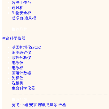
超净工作台
蠕动泵
通风柜
生物安全柜
超净台/通风柜
气体发生器
推荐品牌
生命科学仪器
空气发生器
基因扩增仪(PCR)
细胞破碎仪
氢气发生器
紫外分析仪
电泳仪
电泳槽
氮气发生器
菌落计数器
酶标仪
氢空一体机
洗板机
生命科学仪器
氮氢空一体机
推荐品牌
赛飞
中器
安亭
赛默飞世尔
纤检