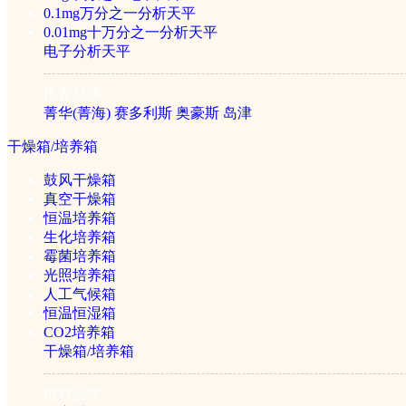
0.1mg万分之一分析天平
0.01mg十万分之一分析天平
加热/恒温设备
电子分析天平
推荐品牌
马弗炉/电阻炉
菁华(菁海)
赛多利斯
奥豪斯
岛津
干燥箱/培养箱
电热板/电热套
鼓风干燥箱
真空干燥箱
水浴/水槽
恒温培养箱
生化培养箱
霉菌培养箱
低温恒温槽
光照培养箱
人工气候箱
油浴油槽
恒温恒湿箱
CO2培养箱
干燥箱/培养箱
金属浴
推荐品牌