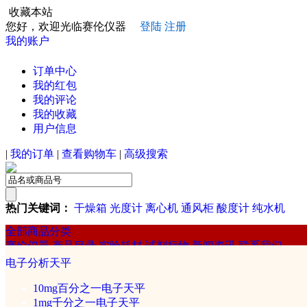
收藏本站
您好，欢迎光临赛伦仪器
登陆
注册
我的账户
订单中心
我的红包
我的评论
我的收藏
用户信息
|
我的订单
|
查看购物车
|
高级搜索
热门关键词：
干燥箱
光度计
离心机
通风柜
酸度计
纯水机
全部商品分类
赛伦仪器
产品目录
实验耗材
试剂标物
新闻资讯
联系我们
赛伦
电子分析天平
常规实验仪器
10mg百分之一电子天平
1mg千分之一电子天平