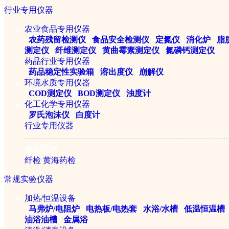
行业专用仪器
1/1
农业食品专用仪器
|
农药残留检测仪
|
食品安全检测仪
|
定氮仪
|
消化炉
|
脂
测定仪
|
纤维测定仪
|
黄曲霉素测定仪
|
氮磷钙测定仪
药品行业专用仪器
|
药品稳定性实验箱
|
溶出度仪
|
崩解仪
环境水质专用仪器
|
COD测定仪
|
BOD测定仪
|
浊度计
化工化学专用仪器
|
罗氏泡沫仪
|
白度计
行业专用仪器
推荐品牌
纤检
黄海药检
常规实验仪器
QPN-1L氮气发生器
加热/恒温设备
|
马弗炉/电阻炉
|
电热板/电热套
|
水浴/水槽
|
低温恒温槽
|
油浴油槽
|
金属浴