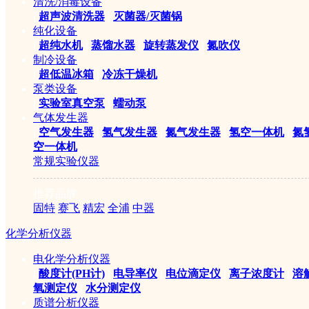
清洗/消毒设备
|
超声波清洗器
|
灭菌器/灭菌锅
纯化设备
|
超纯水机
|
蒸馏水器
|
旋转蒸发仪
|
氮吹仪
制冷设备
公司简介
|
产品目录
|
仪器学堂
|
行业应用
|
招贤纳士
|
联系我们
|
超低温冰箱
|
冷冻干燥机
©2005-2026 赛伦仪器sai
泵类设备
|
实验室真空泵
|
蠕动泵
气体发生器
ICP备案证书号:京ICP备14
|
空气发生器
|
氢气发生器
|
氮气发生器
|
氢空一体机
|
氮
空一体机
常规实验仪器
推荐品牌
固特
赛飞
精宏
全浦
中器
化学分析仪器
电化学分析仪器
|
酸度计(PH计)
|
电导率仪
|
电位滴定仪
|
离子浓度计
|
溶
氧测定仪
|
水分测定仪
质谱分析仪器