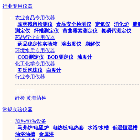
行业专用仪器
￥5200元
农业食品专用仪器
|
农药残留检测仪
|
食品安全检测仪
|
定氮仪
|
消化炉
|
脂
测定仪
|
纤维测定仪
|
黄曲霉素测定仪
|
氮磷钙测定仪
药品行业专用仪器
|
药品稳定性实验箱
|
溶出度仪
|
崩解仪
环境水质专用仪器
|
COD测定仪
|
BOD测定仪
|
浊度计
化工化学专用仪器
|
罗氏泡沫仪
|
白度计
行业专用仪器
NDJ-1 旋转式粘度计
推荐品牌
纤检
黄海药检
常规实验仪器
￥2800元
加热/恒温设备
|
马弗炉/电阻炉
|
电热板/电热套
|
水浴/水槽
|
低温恒温槽
|
油浴油槽
|
金属浴
重新搜索：