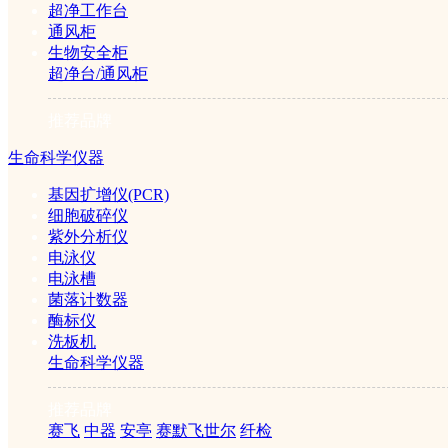
￥5800元
超净工作台
通风柜
生物安全柜
超净台/通风柜
推荐品牌
生命科学仪器
基因扩增仪(PCR)
细胞破碎仪
紫外分析仪
电泳仪
电泳槽
菌落计数器
酶标仪
洗板机
生命科学仪器
推荐品牌
NDJ-5S型数字显示粘度
赛飞
中器
安亭
赛默飞世尔
纤检