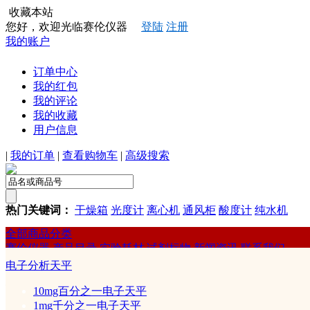
收藏本站
您好，欢迎光临赛伦仪器
登陆
注册
我的账户
订单中心
我的红包
我的评论
我的收藏
用户信息
|
我的订单
|
查看购物车
|
高级搜索
热门关键词：
干燥箱
光度计
离心机
通风柜
酸度计
纯水机
全部商品分类
赛伦仪器
产品目录
实验耗材
试剂标物
新闻资讯
联系我们
赛伦
电子分析天平
物理检测仪器
10mg百分之一电子天平
1mg千分之一电子天平