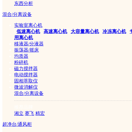
东西分析
混合/分离设备
DV-1数字式旋转粘度计
实验室离心机
|
低速离心机
|
高速离心机
|
大容量离心机
|
冷冻离心机
|
用离心机
￥8800元
移液器/分液器
振荡器/摇床
均质器
粉碎机
磁力搅拌器
电动搅拌器
固相萃取仪
微波消解仪
混合/分离设备
推荐品牌
NDJ-8S型数字显示粘度
湘立
赛飞
精宏
超净台/通风柜