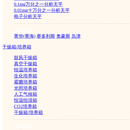
显微镜
0.1mg万分之一分析天平
0.01mg十万分之一分析天平
电子分析天平
生物显微镜
推荐品牌
体视显微镜
菁华(菁海)
赛多利斯
奥豪斯
岛津
折光仪
干燥箱/培养箱
鼓风干燥箱
真空干燥箱
恒温培养箱
旋光仪
生化培养箱
霉菌培养箱
光照培养箱
人工气候箱
粘度计
恒温恒湿箱
CO2培养箱
干燥箱/培养箱
比色计
推荐品牌