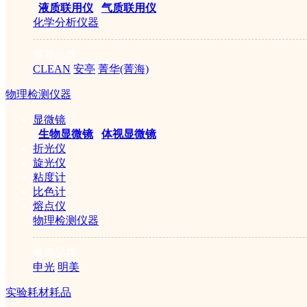
|
液质联用仪
|
气质联用仪
化学分析仪器
推荐品牌
CLEAN
安亭
菁华(菁海)
物理检测仪器
显微镜
|
生物显微镜
|
体视显微镜
折光仪
旋光仪
粘度计
比色计
熔点仪
物理检测仪器
推荐品牌
申光
明美
实验耗材耗品