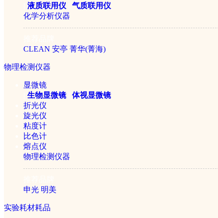
|
液质联用仪
|
气质联用仪
化学分析仪器
推荐品牌
CLEAN
安亭
菁华(菁海)
美国BEACON 呕吐毒素
物理检测仪器
显微镜
￥3000元
|
生物显微镜
|
体视显微镜
折光仪
旋光仪
粘度计
比色计
熔点仪
物理检测仪器
推荐品牌
申光
明美
实验耗材耗品