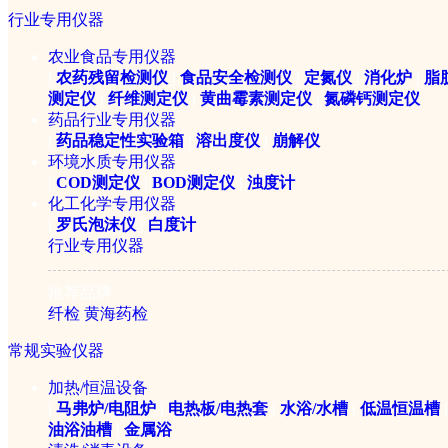
行业专用仪器
农业食品专用仪器
|
农药残留检测仪
|
食品安全检测仪
|
定氮仪
|
消化炉
|
脂
测定仪
|
纤维测定仪
|
黄曲霉素测定仪
|
氮磷钙测定仪
药品行业专用仪器
|
药品稳定性实验箱
|
溶出度仪
|
崩解仪
环境水质专用仪器
|
COD测定仪
|
BOD测定仪
|
浊度计
化工化学专用仪器
美国BEACON 玉米赤霉烯酮(Z
|
罗氏泡沫仪
|
白度计
行业专用仪器
￥3000元
推荐品牌
纤检
黄海药检
常规实验仪器
加热/恒温设备
|
马弗炉/电阻炉
|
电热板/电热套
|
水浴/水槽
|
低温恒温槽
|
油浴油槽
|
金属浴