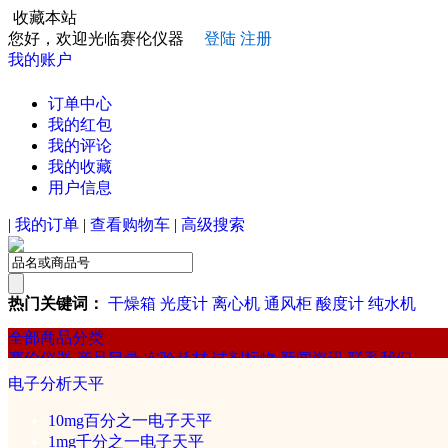
收藏本站
您好，欢迎光临赛伦仪器
登陆
注册
我的账户
订单中心
我的红包
我的评论
我的收藏
用户信息
|
我的订单
|
查看购物车
|
高级搜索
热门关键词：
干燥箱
光度计
离心机
通风柜
酸度计
纯水机
全部商品分类
赛伦仪器
产品目录
实验耗材
试剂标物
新闻资讯
联系我们
赛伦
电子分析天平
试剂/标准物质
10mg百分之一电子天平
1mg千分之一电子天平