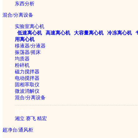
东西分析
混合/分离设备
实验室离心机
|
低速离心机
|
高速离心机
|
大容量离心机
|
冷冻离心机
|
用离心机
1/1
移液器/分液器
振荡器/摇床
均质器
粉碎机
磁力搅拌器
电动搅拌器
固相萃取仪
微波消解仪
混合/分离设备
推荐品牌
湘立
赛飞
精宏
超净台/通风柜