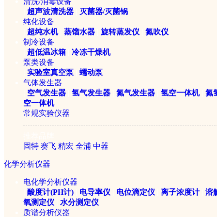
清洗/消毒设备
|
超声波清洗器
|
灭菌器/灭菌锅
纯化设备
|
超纯水机
|
蒸馏水器
|
旋转蒸发仪
|
氮吹仪
制冷设备
|
超低温冰箱
|
冷冻干燥机
泵类设备
|
实验室真空泵
|
蠕动泵
气体发生器
|
空气发生器
|
氢气发生器
|
氮气发生器
|
氢空一体机
|
氮
空一体机
常规实验仪器
美国BEACON 伏马毒素(Fum
推荐品牌
固特
赛飞
精宏
全浦
中器
￥3000元
化学分析仪器
电化学分析仪器
|
酸度计(PH计)
|
电导率仪
|
电位滴定仪
|
离子浓度计
|
溶
氧测定仪
|
水分测定仪
质谱分析仪器