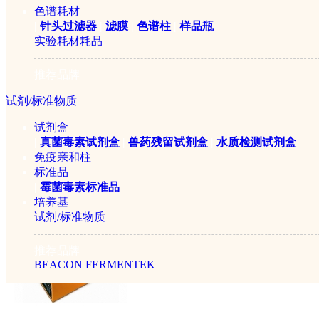
色谱耗材
|
针头过滤器
|
滤膜
|
色谱柱
|
样品瓶
实验耗材耗品
推荐品牌
试剂/标准物质
美国BEACON 黄曲霉毒素M1(
试剂盒
|
真菌毒素试剂盒
|
兽药残留试剂盒
|
水质检测试剂盒
免疫亲和柱
￥3500元
标准品
|
霉菌毒素标准品
培养基
试剂/标准物质
推荐品牌
BEACON
FERMENTEK