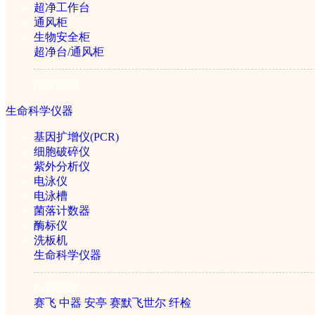
超净工作台
美国BEACON 赭曲霉毒素(Och
通风柜
生物安全柜
超净台/通风柜
￥3000元
推荐品牌
生命科学仪器
基因扩增仪(PCR)
细胞破碎仪
紫外分析仪
电泳仪
电泳槽
菌落计数器
酶标仪
美国BEACON T2毒素
洗板机
生命科学仪器
推荐品牌
￥3000元
赛飞
中器
安亭
赛默飞世尔
纤检