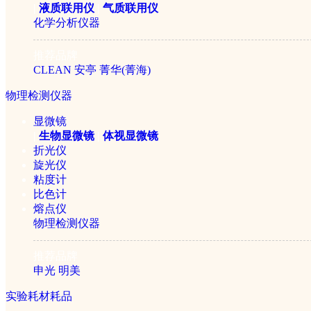
|
液质联用仪
|
气质联用仪
￥23800元
化学分析仪器
推荐品牌
CLEAN
安亭
菁华(菁海)
物理检测仪器
显微镜
|
生物显微镜
|
体视显微镜
折光仪
旋光仪
粘度计
比色计
熔点仪
物理检测仪器
推荐品牌
申光
明美
实验耗材耗品