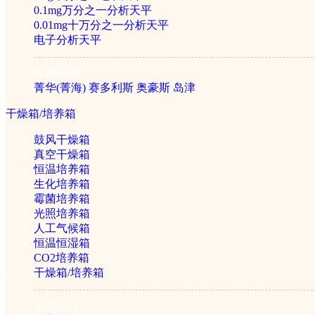
电化学分析仪器
0.1mg万分之一分析天平
0.01mg十万分之一分析天平
电子分析天平
酸度计(PH计)
推荐品牌
电导率仪
菁华(菁海)
赛多利斯
奥豪斯
岛津
电位滴定仪
离子浓度计
干燥箱/培养箱
溶解氧测定仪
水分测定仪
鼓风干燥箱
真空干燥箱
恒温培养箱
质谱分析仪器
生化培养箱
霉菌培养箱
光照培养箱
液质联用仪
人工气候箱
气质联用仪
恒温恒湿箱
CO2培养箱
干燥箱/培养箱
热卖推荐
推荐品牌