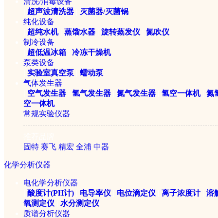
清洗/消毒设备
|
超声波清洗器
|
灭菌器/灭菌锅
纯化设备
|
超纯水机
|
蒸馏水器
|
旋转蒸发仪
|
氮吹仪
DHS-16电子卤素水分测定仪(
制冷设备
|
超低温冰箱
|
冷冻干燥机
泵类设备
|
实验室真空泵
|
蠕动泵
￥5800元
气体发生器
|
空气发生器
|
氢气发生器
|
氮气发生器
|
氢空一体机
|
氮
空一体机
常规实验仪器
推荐品牌
固特
赛飞
精宏
全浦
中器
化学分析仪器
电化学分析仪器
|
酸度计(PH计)
|
电导率仪
|
电位滴定仪
|
离子浓度计
|
溶
ZSD-2J智能自动水分滴
氧测定仪
|
水分测定仪
质谱分析仪器