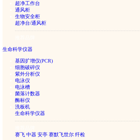
DHS-20A电子卤素水分测定仪
超净工作台
通风柜
生物安全柜
超净台/通风柜
￥15000元
推荐品牌
生命科学仪器
基因扩增仪(PCR)
细胞破碎仪
紫外分析仪
电泳仪
电泳槽
菌落计数器
酶标仪
洗板机
生命科学仪器
推荐品牌
赛飞
中器
安亭
赛默飞世尔
纤检