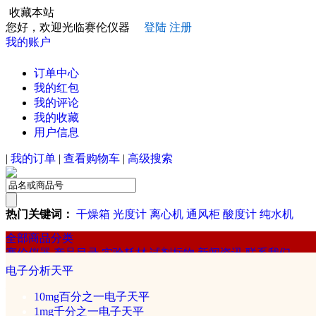
收藏本站
您好，欢迎光临赛伦仪器
登陆
注册
我的账户
订单中心
我的红包
我的评论
我的收藏
用户信息
|
我的订单
|
查看购物车
|
高级搜索
热门关键词：
干燥箱
光度计
离心机
通风柜
酸度计
纯水机
全部商品分类
赛伦仪器
产品目录
实验耗材
试剂标物
新闻资讯
联系我们
赛伦
电子分析天平
化学分析仪器
10mg百分之一电子天平
1mg千分之一电子天平