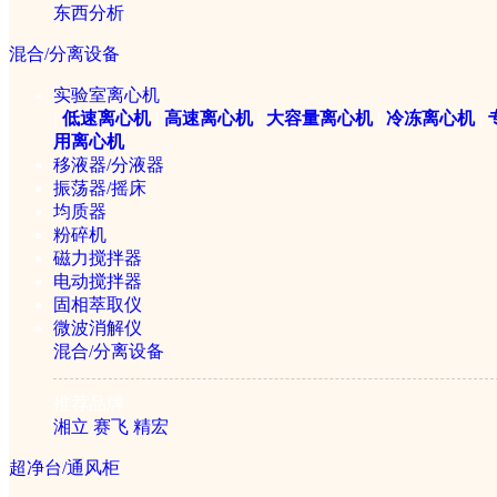
东西分析
混合/分离设备
实验室离心机
|
低速离心机
|
高速离心机
|
大容量离心机
|
冷冻离心机
|
1/1
用离心机
移液器/分液器
振荡器/摇床
均质器
粉碎机
磁力搅拌器
电动搅拌器
固相萃取仪
微波消解仪
混合/分离设备
推荐品牌
湘立
赛飞
精宏
超净台/通风柜