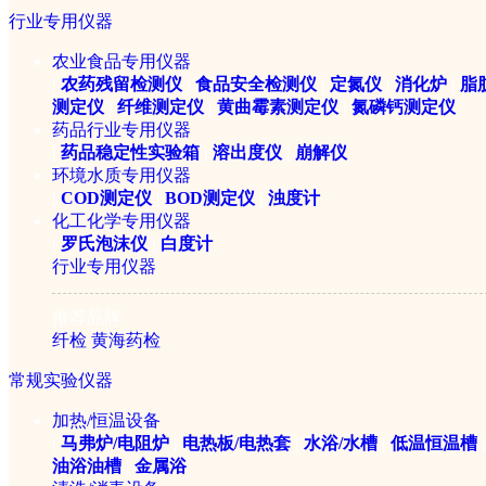
行业专用仪器
DHS-16A电子卤素水分测定仪
农业食品专用仪器
|
农药残留检测仪
|
食品安全检测仪
|
定氮仪
|
消化炉
|
脂
测定仪
|
纤维测定仪
|
黄曲霉素测定仪
|
氮磷钙测定仪
药品行业专用仪器
￥8500元
|
药品稳定性实验箱
|
溶出度仪
|
崩解仪
环境水质专用仪器
|
COD测定仪
|
BOD测定仪
|
浊度计
化工化学专用仪器
|
罗氏泡沫仪
|
白度计
行业专用仪器
推荐品牌
纤检
黄海药检
常规实验仪器
加热/恒温设备
|
马弗炉/电阻炉
|
电热板/电热套
|
水浴/水槽
|
低温恒温槽
|
油浴油槽
|
金属浴