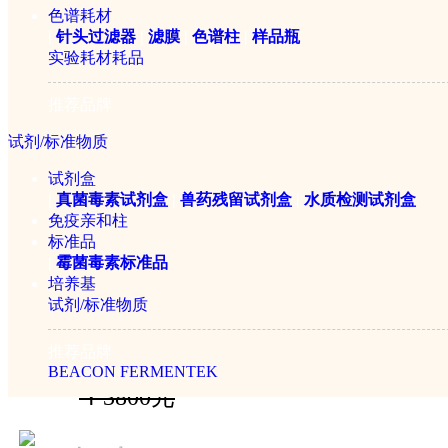
ZSD-2型自动水分滴定仪
色谱耗材
|
针头过滤器
|
滤膜
|
色谱柱
|
样品瓶
实验耗材耗品
￥10800元
推荐品牌
试剂/标准物质
试剂盒
|
真菌毒素试剂盒
|
兽药残留试剂盒
|
水质检测试剂盒
免疫亲和柱
标准品
|
霉菌毒素标准品
培养基
试剂/标准物质
ZSD-1型自动水分滴定仪
推荐品牌
BEACON
FERMENTEK
￥3800元