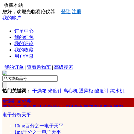
收藏本站
您好，欢迎光临赛伦仪器
登陆
注册
我的账户
订单中心
我的红包
我的评论
我的收藏
用户信息
|
我的订单
|
查看购物车
|
高级搜索
热门关键词：
干燥箱
光度计
离心机
通风柜
酸度计
纯水机
全部商品分类
赛伦仪器
产品目录
实验耗材
试剂标物
新闻资讯
联系我们
赛伦
电子分析天平
常规实验仪器
10mg百分之一电子天平
1mg千分之一电子天平