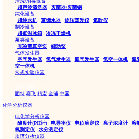
清洗/消毒设备
|
超声波清洗器
|
灭菌器/灭菌锅
纯化设备
|
超纯水机
|
蒸馏水器
|
旋转蒸发仪
|
氮吹仪
制冷设备
|
超低温冰箱
|
冷冻干燥机
泵类设备
|
实验室真空泵
|
蠕动泵
气体发生器
|
空气发生器
|
氢气发生器
|
氮气发生器
|
氢空一体机
|
氮
空一体机
常规实验仪器
推荐品牌
固特
赛飞
精宏
全浦
中器
化学分析仪器
电化学分析仪器
|
酸度计(PH计)
|
电导率仪
|
电位滴定仪
|
离子浓度计
|
溶
氧测定仪
|
水分测定仪
质谱分析仪器