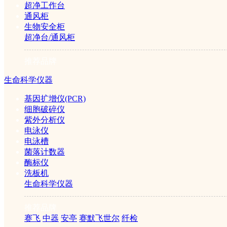
超净工作台
蠕动泵
通风柜
生物安全柜
超净台/通风柜
气体发生器
推荐品牌
生命科学仪器
空气发生器
基因扩增仪(PCR)
细胞破碎仪
氢气发生器
紫外分析仪
电泳仪
电泳槽
氮气发生器
菌落计数器
酶标仪
氢空一体机
洗板机
生命科学仪器
氮氢空一体机
推荐品牌
赛飞
中器
安亭
赛默飞世尔
纤检