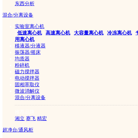
东西分析
氮吹仪
混合/分离设备
实验室离心机
|
低速离心机
|
高速离心机
|
大容量离心机
|
冷冻离心机
|
制冷设备
用离心机
移液器/分液器
振荡器/摇床
均质器
超低温冰箱
粉碎机
磁力搅拌器
冷冻干燥机
电动搅拌器
固相萃取仪
微波消解仪
混合/分离设备
泵类设备
推荐品牌
湘立
赛飞
精宏
实验室真空泵
超净台/通风柜