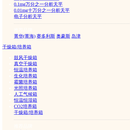
0.1mg万分之一分析天平
0.01mg十万分之一分析天平
加热/恒温设备
电子分析天平
推荐品牌
马弗炉/电阻炉
菁华(菁海)
赛多利斯
奥豪斯
岛津
干燥箱/培养箱
电热板/电热套
鼓风干燥箱
真空干燥箱
水浴/水槽
恒温培养箱
生化培养箱
霉菌培养箱
低温恒温槽
光照培养箱
人工气候箱
油浴油槽
恒温恒湿箱
CO2培养箱
干燥箱/培养箱
金属浴
推荐品牌