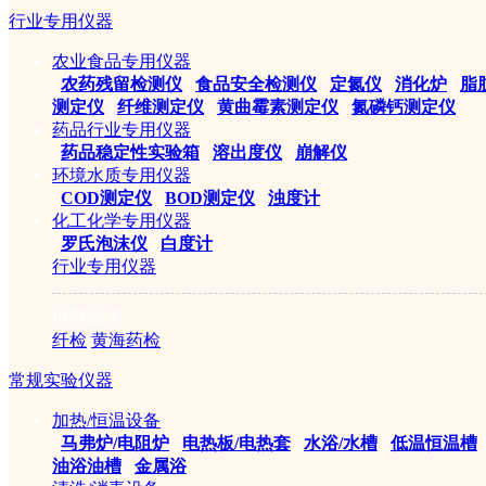
行业专用仪器
1/1
农业食品专用仪器
|
农药残留检测仪
|
食品安全检测仪
|
定氮仪
|
消化炉
|
脂
测定仪
|
纤维测定仪
|
黄曲霉素测定仪
|
氮磷钙测定仪
药品行业专用仪器
|
药品稳定性实验箱
|
溶出度仪
|
崩解仪
环境水质专用仪器
|
COD测定仪
|
BOD测定仪
|
浊度计
重新搜索：
化工化学专用仪器
|
罗氏泡沫仪
|
白度计
行业专用仪器
推荐品牌
公司简介
|
产品目录
|
仪器学堂
|
行业应用
|
招贤纳士
|
联系我们
纤检
黄海药检
©2005-2026 赛伦仪器sai
常规实验仪器
ICP备案证书号:京ICP备14
加热/恒温设备
|
马弗炉/电阻炉
|
电热板/电热套
|
水浴/水槽
|
低温恒温槽
|
油浴油槽
|
金属浴