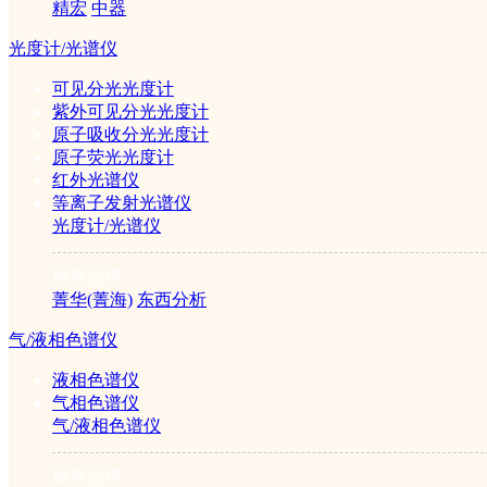
精宏
中器
清洗/消毒设备
光度计/光谱仪
可见分光光度计
紫外可见分光光度计
超声波清洗器
原子吸收分光光度计
原子荧光光度计
灭菌器/灭菌锅
红外光谱仪
等离子发射光谱仪
光度计/光谱仪
纯化设备
推荐品牌
菁华(菁海)
东西分析
气/液相色谱仪
超纯水机
液相色谱仪
气相色谱仪
蒸馏水器
气/液相色谱仪
旋转蒸发仪
推荐品牌