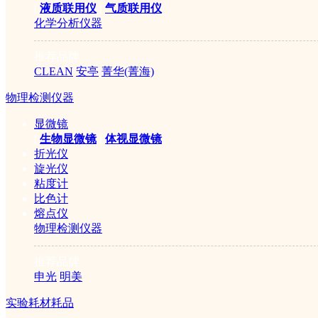
|
液质联用仪
|
气质联用仪
化学分析仪器
推荐品牌
CLEAN
安亭
菁华(菁海)
物理检测仪器
显微镜
|
生物显微镜
|
体视显微镜
折光仪
旋光仪
粘度计
比色计
熔点仪
物理检测仪器
推荐品牌
申光
明美
实验耗材耗品