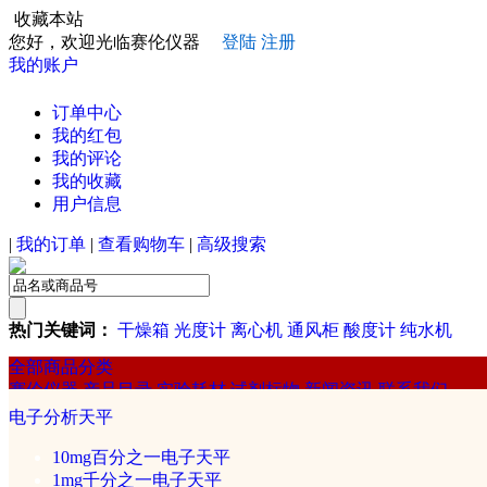
收藏本站
您好，欢迎光临赛伦仪器
登陆
注册
我的账户
订单中心
我的红包
我的评论
我的收藏
用户信息
|
我的订单
|
查看购物车
|
高级搜索
热门关键词：
干燥箱
光度计
离心机
通风柜
酸度计
纯水机
全部商品分类
赛伦仪器
产品目录
实验耗材
试剂标物
新闻资讯
联系我们
赛伦
电子分析天平
混合/分离设备
10mg百分之一电子天平
1mg千分之一电子天平