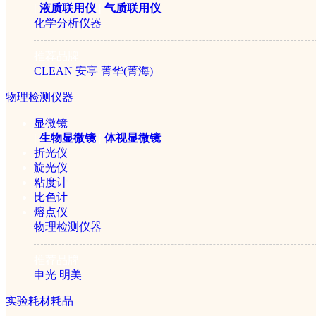
|
液质联用仪
|
气质联用仪
化学分析仪器
推荐品牌
CLEAN
安亭
菁华(菁海)
物理检测仪器
显微镜
THZ-312台式恒温振荡器
|
生物显微镜
|
体视显微镜
折光仪
旋光仪
粘度计
￥8260元
比色计
熔点仪
物理检测仪器
推荐品牌
申光
明美
实验耗材耗品