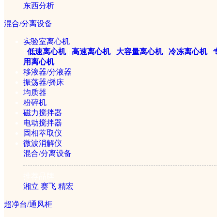
东西分析
1/1
混合/分离设备
实验室离心机
|
低速离心机
|
高速离心机
|
大容量离心机
|
冷冻离心机
|
用离心机
移液器/分液器
振荡器/摇床
均质器
粉碎机
磁力搅拌器
电动搅拌器
固相萃取仪
微波消解仪
混合/分离设备
推荐品牌
LQZ-211落地式全温振
湘立
赛飞
精宏
超净台/通风柜