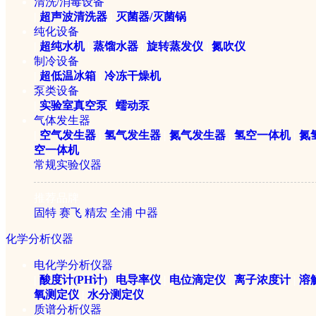
THZ-320台式恒温振荡器
清洗/消毒设备
|
超声波清洗器
|
灭菌器/灭菌锅
纯化设备
|
超纯水机
|
蒸馏水器
|
旋转蒸发仪
|
氮吹仪
￥11960元
制冷设备
|
超低温冰箱
|
冷冻干燥机
泵类设备
|
实验室真空泵
|
蠕动泵
气体发生器
|
空气发生器
|
氢气发生器
|
氮气发生器
|
氢空一体机
|
氮
空一体机
常规实验仪器
推荐品牌
固特
赛飞
精宏
全浦
中器
THZ-412台式恒温振荡器
化学分析仪器
电化学分析仪器
￥12560元
|
酸度计(PH计)
|
电导率仪
|
电位滴定仪
|
离子浓度计
|
溶
氧测定仪
|
水分测定仪
质谱分析仪器