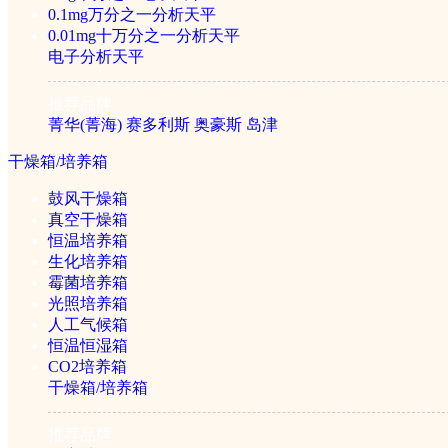
实验室离心机
0.1mg万分之一分析天平
0.01mg十万分之一分析天平
电子分析天平
低速离心机
推荐品牌
高速离心机
菁华(菁海)
赛多利斯
奥豪斯
岛津
大容量离心机
冷冻离心机
干燥箱/培养箱
专用离心机
鼓风干燥箱
真空干燥箱
移液器/分液器
恒温培养箱
生化培养箱
霉菌培养箱
光照培养箱
振荡器/摇床
人工气候箱
恒温恒湿箱
CO2培养箱
干燥箱/培养箱
均质器
推荐品牌