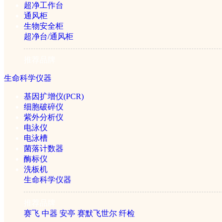
￥27960元
超净工作台
通风柜
生物安全柜
超净台/通风柜
推荐品牌
生命科学仪器
基因扩增仪(PCR)
细胞破碎仪
紫外分析仪
LHZ-111落地式恒温振荡
电泳仪
电泳槽
菌落计数器
酶标仪
￥22760元
洗板机
生命科学仪器
推荐品牌
赛飞
中器
安亭
赛默飞世尔
纤检