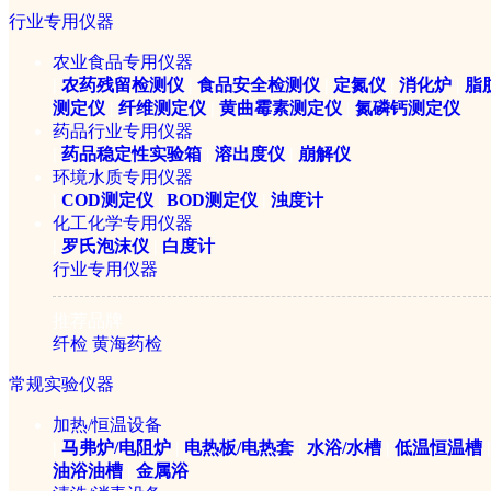
行业专用仪器
农业食品专用仪器
|
农药残留检测仪
|
食品安全检测仪
|
定氮仪
|
消化炉
|
脂
测定仪
|
纤维测定仪
|
黄曲霉素测定仪
|
氮磷钙测定仪
THZ-420台式恒温振荡器
药品行业专用仪器
|
药品稳定性实验箱
|
溶出度仪
|
崩解仪
环境水质专用仪器
|
COD测定仪
|
BOD测定仪
|
浊度计
￥16660元
化工化学专用仪器
|
罗氏泡沫仪
|
白度计
行业专用仪器
推荐品牌
纤检
黄海药检
常规实验仪器
加热/恒温设备
|
马弗炉/电阻炉
|
电热板/电热套
|
水浴/水槽
|
低温恒温槽
|
油浴油槽
|
金属浴