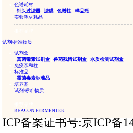
色谱耗材
|
针头过滤器
|
滤膜
|
色谱柱
|
样品瓶
实验耗材耗品
TQZ-312台式全温振荡器
推荐品牌
试剂/标准物质
￥14560元
试剂盒
|
真菌毒素试剂盒
|
兽药残留试剂盒
|
水质检测试剂盒
重新搜索：
免疫亲和柱
标准品
|
霉菌毒素标准品
培养基
试剂/标准物质
公司简介
|
产品目录
|
仪器学堂
|
行业应用
|
招贤纳士
|
联系我们
©2005-2026 赛伦仪器sai
推荐品牌
BEACON
FERMENTEK
ICP备案证书号:京ICP备14