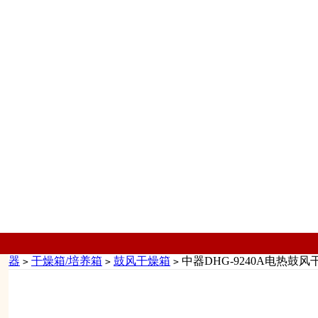
仪器
干燥箱/培养箱
鼓风干燥箱
中器DHG-9240A电热鼓风干
>
>
>