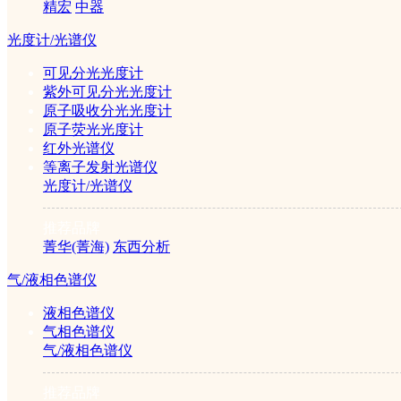
精宏
中器
霉菌培养
光度计/光谱仪
箱
可见分光光度计
紫外可见分光光度计
原子吸收分光光度计
光照培养
原子荧光光度计
红外光谱仪
箱
等离子发射光谱仪
光度计/光谱仪
人工气候
推荐品牌
菁华(菁海)
东西分析
箱
气/液相色谱仪
恒温恒湿
液相色谱仪
气相色谱仪
气/液相色谱仪
箱
推荐品牌