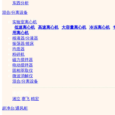
CO2培养
东西分析
混合/分离设备
箱
实验室离心机
|
低速离心机
|
高速离心机
|
大容量离心机
|
冷冻离心机
|
用离心机
中器DHG-9240A电热鼓风干燥箱(250℃)
移液器/分液器
振荡器/摇床
均质器
粉碎机
磁力搅拌器
电动搅拌器
固相萃取仪
微波消解仪
混合/分离设备
推荐品牌
湘立
赛飞
精宏
超净台/通风柜