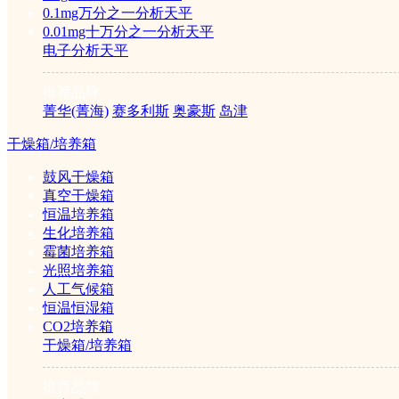
0.1mg万分之一分析天平
鼓风干燥
0.01mg十万分之一分析天平
电子分析天平
箱
推荐品牌
菁华(菁海)
赛多利斯
奥豪斯
岛津
真空干燥
干燥箱/培养箱
箱
鼓风干燥箱
真空干燥箱
恒温培养箱
恒温培养
生化培养箱
霉菌培养箱
箱
光照培养箱
人工气候箱
恒温恒湿箱
生化培养
CO2培养箱
干燥箱/培养箱
箱
推荐品牌