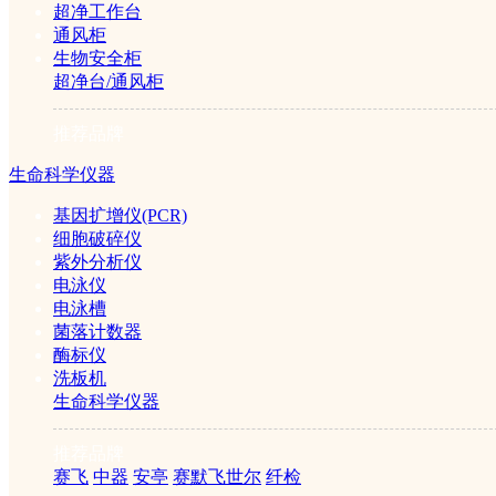
超净工作台
通风柜
生物安全柜
超净台/通风柜
推荐品牌
生命科学仪器
基因扩增仪(PCR)
细胞破碎仪
紫外分析仪
电泳仪
电泳槽
菌落计数器
酶标仪
洗板机
生命科学仪器
推荐品牌
赛飞
中器
安亭
赛默飞世尔
纤检