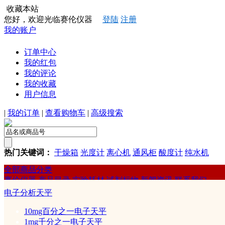
收藏本站
您好，欢迎光临赛伦仪器
登陆
注册
我的账户
订单中心
我的红包
我的评论
我的收藏
用户信息
|
我的订单
|
查看购物车
|
高级搜索
热门关键词：
干燥箱
光度计
离心机
通风柜
酸度计
纯水机
全部商品分类
赛伦仪器
产品目录
实验耗材
试剂标物
新闻资讯
联系我们
赛伦
电子分析天平
干燥箱/培养箱
10mg百分之一电子天平
1mg千分之一电子天平