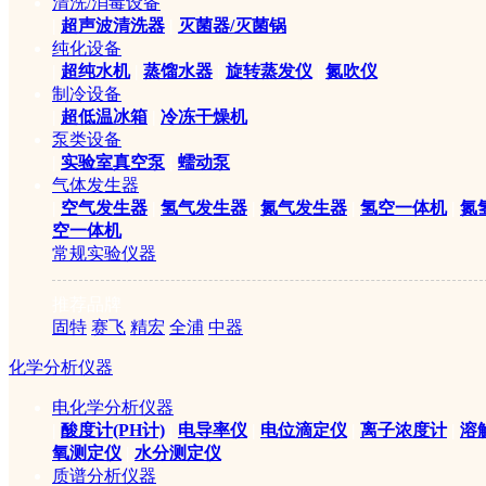
清洗/消毒设备
|
超声波清洗器
|
灭菌器/灭菌锅
纯化设备
|
超纯水机
|
蒸馏水器
|
旋转蒸发仪
|
氮吹仪
制冷设备
|
超低温冰箱
|
冷冻干燥机
泵类设备
|
实验室真空泵
|
蠕动泵
气体发生器
|
空气发生器
|
氢气发生器
|
氮气发生器
|
氢空一体机
|
氮
空一体机
常规实验仪器
推荐品牌
固特
赛飞
精宏
全浦
中器
化学分析仪器
电化学分析仪器
|
酸度计(PH计)
|
电导率仪
|
电位滴定仪
|
离子浓度计
|
溶
氧测定仪
|
水分测定仪
质谱分析仪器