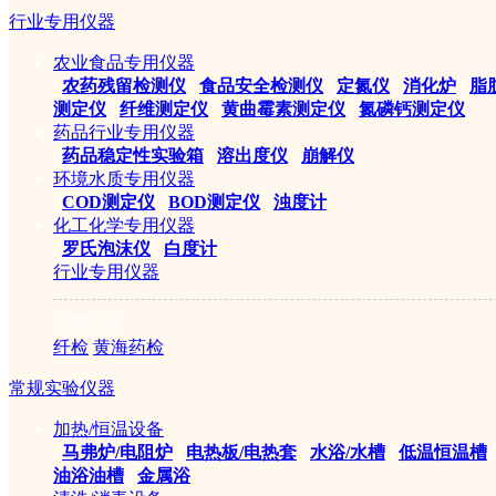
行业专用仪器
农业食品专用仪器
|
农药残留检测仪
|
食品安全检测仪
|
定氮仪
|
消化炉
|
脂
测定仪
|
纤维测定仪
|
黄曲霉素测定仪
|
氮磷钙测定仪
药品行业专用仪器
|
药品稳定性实验箱
|
溶出度仪
|
崩解仪
环境水质专用仪器
|
COD测定仪
|
BOD测定仪
|
浊度计
化工化学专用仪器
|
罗氏泡沫仪
|
白度计
行业专用仪器
推荐品牌
纤检
黄海药检
常规实验仪器
加热/恒温设备
|
马弗炉/电阻炉
|
电热板/电热套
|
水浴/水槽
|
低温恒温槽
|
油浴油槽
|
金属浴