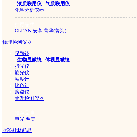
|
液质联用仪
|
气质联用仪
化学分析仪器
推荐品牌
CLEAN
安亭
菁华(菁海)
物理检测仪器
显微镜
|
生物显微镜
|
体视显微镜
折光仪
旋光仪
粘度计
比色计
熔点仪
物理检测仪器
推荐品牌
申光
明美
实验耗材耗品