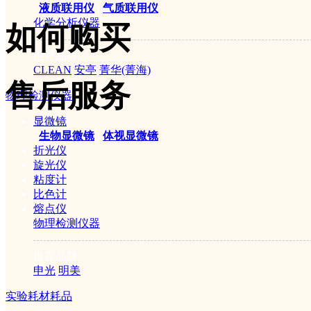
|
液质联用仪
|
气质联用仪
化学分析仪器
如何购买
推荐品牌
CLEAN
安亭
菁华(菁海)
售后服务
物理检测仪器
显微镜
|
生物显微镜
|
体视显微镜
折光仪
KDN-19H
自动定氮仪
主要特点:
旋光仪
粘度计
比色计
●
全新操作系统，使用方便，功能
熔点仪
物理检测仪器
程实时掌控，使整个实验过程简
推荐品牌
●
全自动接收瓶托架升降、加稀释
申光
明美
收管、消化管自动排空、自由清
实验耗材耗品