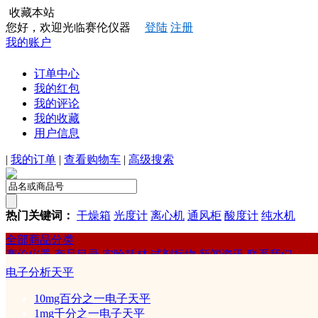
收藏本站
您好，欢迎光临赛伦仪器
登陆
注册
我的账户
订单中心
我的红包
我的评论
我的收藏
用户信息
|
我的订单
|
查看购物车
|
高级搜索
热门关键词：
干燥箱
光度计
离心机
通风柜
酸度计
纯水机
全部商品分类
赛伦仪器
产品目录
实验耗材
试剂标物
新闻资讯
联系我们
电子分析天平
10mg百分之一电子天平
食品专用仪器
定氮仪
>
>
1mg千分之一电子天平