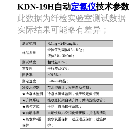
KDN-19H
自动
定氮仪
技术参数
此数据为纤检实验室测试数据
实际结果可能略有差异；
测定范围
0.1mg
～240.0mg氮；
经验值为固体0.3～8.0g；
样品质量
液体2.0～30.0ml；
测试精度
相对差0.3%；
重复性
平行差≤0.2%；
回收率
≥99.5%；
测定速度
3~8min/
样品；
冷凝水控制
节水型设计，程序自动控制；
★冷凝水监测
冷凝水流速监测，低于设定值报警；
★升降系统
接收瓶托架自动升降，并清洗接收管；
★操控方式
手动、自动操作系统；
★自动排废
自动快速排空消化管废液，并适当清洗；
★蒸发炉4重
缺水双重保护；过压泄压保护；过温保
保护
护；