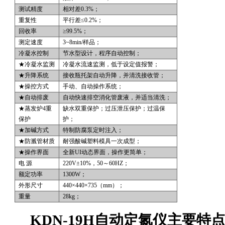
测试精度
相对差0.3%；
重复性
平行差≤0.2%；
回收率
≥99.5%；
测定速度
3~8min/
样品；
冷凝水控制
节水型设计，程序自动控制；
★冷凝水监测
冷凝水流速监测，低于设定值报警；
★升降系统
接收瓶托架自动升降，并清洗接收管；
★操控方式
手动、自动操作系统；
★自动排废
自动快速排空消化管废液，并适当清洗；
★蒸发炉4重
缺水双重保护；过压泄压保护；过温保
保护
护；
★加碱方式
特制防腐泵定时注入；
★防溅管材质
耐强酸碱塑料模具一次成型；
★操作界面
全新UI动态界面，操作更简单；
电 源
220V
±10%，50～60HZ；
额定功率
1300W
；
外形尺寸
440
×440×735（mm）；
重量
28kg
；
KDN-19H
自动定氮仪
主要特点