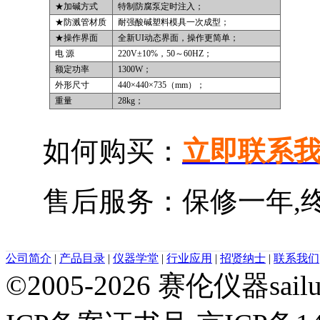
★加碱方式
特制防腐泵定时注入；
★防溅管材质
耐强酸碱塑料模具一次成型；
★操作界面
全新UI动态界面，操作更简单；
电 源
220V
±10%，50～60HZ；
额定功率
1300W
；
外形尺寸
440
×440×735（mm）；
重量
28kg
；
如何购买：
立即联系
售后服务：保修一年,
公司简介
|
产品目录
|
仪器学堂
|
行业应用
|
招贤纳士
|
联系我们
©2005-2026 赛伦仪器sai