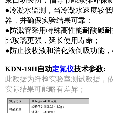
束自动关闭，倡导节能减排环保
●
冷凝水监测，当冷凝水速度较低
器，并确保实验结果可靠；
●
防溅管采用特殊高性能耐酸碱耐
比玻璃更强，延长使用寿命；
●
防止接收液和消化液倒吸功能，
KDN-19H
自动
定氮仪
技术参数:
此数据为纤检实验室测试数据，
实际结果可能略有差异；
测定范围
0.1mg
～240.0mg氮；
经验值为固体0.3～8.0g；
样品质量
液体2.0～30.0ml；