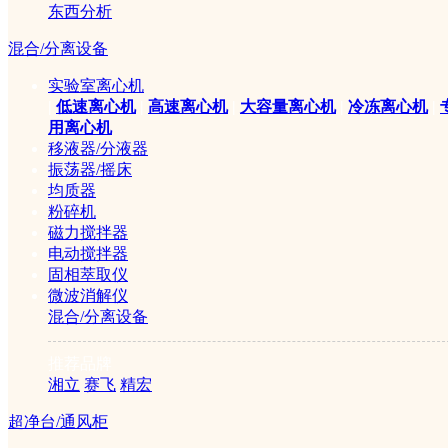
东西分析
罗氏泡沫仪
混合/分离设备
白度计
实验室离心机
KDN-19H自动定氮仪
|
低速离心机
|
高速离心机
|
大容量离心机
|
冷冻离心机
|
用离心机
移液器/分液器
振荡器/摇床
均质器
粉碎机
磁力搅拌器
电动搅拌器
固相萃取仪
微波消解仪
混合/分离设备
推荐品牌
湘立
赛飞
精宏
超净台/通风柜