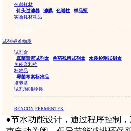
可补碱，更人性化）；
色谱耗材
|
针头过滤器
|
滤膜
|
色谱柱
|
样品瓶
●
增设蒸发炉缺水双重保护程序与
实验耗材耗品
全系数；
推荐品牌
●
增加蒸发炉过压泄压保护，防止
试剂/标准物质
爆瓶现象，提高使用安全系数；
试剂盒
|
真菌毒素试剂盒
|
兽药残留试剂盒
|
水质检测试剂盒
●
样品检测结束，自动快速排出消
免疫亲和柱
●
仪器内部各元器件全面升级，坚
标准品
|
霉菌毒素标准品
●
参数升级后工作效率较前一代提升
培养基
试剂/标准物质
●
新一代接收瓶托架自动升降系统
推荐品牌
管，使人机交互更加友好，更贴
BEACON
FERMENTEK
●
节水功能设计，通过程序控制，