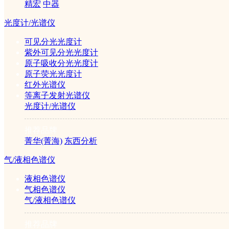
精宏
中器
专用仪器
光度计/光谱仪
药品稳定性实验
可见分光光度计
箱
紫外可见分光光度计
溶出度仪
原子吸收分光光度计
崩解仪
原子荧光光度计
红外光谱仪
环境水质
等离子发射光谱仪
光度计/光谱仪
专用仪器
推荐品牌
菁华(菁海)
东西分析
COD测定仪
气/液相色谱仪
BOD测定仪
浊度计
液相色谱仪
气相色谱仪
化工化学
气/液相色谱仪
专用仪器
推荐品牌