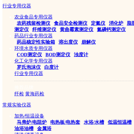
行业专用仪器
农业食品专用仪器
促 销 价：
立即联系
|
农药残留检测仪
|
食品安全检测仪
|
定氮仪
|
消化炉
|
脂
测定仪
|
纤维测定仪
|
黄曲霉素测定仪
|
氮磷钙测定仪
药品行业专用仪器
市 场 价：
|
药品稳定性实验箱
|
溶出度仪
|
崩解仪
环境水质专用仪器
|
COD测定仪
|
BOD测定仪
|
浊度计
化工化学专用仪器
|
罗氏泡沫仪
|
白度计
用户评价：
行业专用仪器
推荐品牌
纤检
黄海药检
我 要 买：
常规实验仪器
收藏
加热/恒温设备
|
马弗炉/电阻炉
|
电热板/电热套
|
水浴/水槽
|
低温恒温槽
|
油浴油槽
|
金属浴