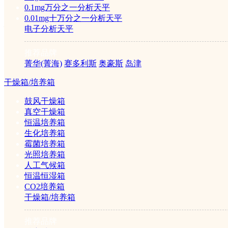
0.1mg万分之一分析天平
0.01mg十万分之一分析天平
行业专用仪器
电子分析天平
推荐品牌
农业食品
菁华(菁海)
赛多利斯
奥豪斯
岛津
干燥箱/培养箱
专用仪器
鼓风干燥箱
真空干燥箱
农药残留检测仪
恒温培养箱
食品安全检测仪
生化培养箱
定氮仪
霉菌培养箱
消化炉
光照培养箱
脂肪测定仪
人工气候箱
纤维测定仪
恒温恒湿箱
黄曲霉素测定仪
CO2培养箱
氮磷钙测定仪
干燥箱/培养箱
药品行业
推荐品牌