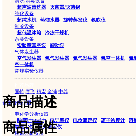
编 号： SL000915
清洗/消毒设备
|
超声波清洗器
|
灭菌器/灭菌锅
纯化设备
商品品牌：
纤检
|
超纯水机
|
蒸馏水器
|
旋转蒸发仪
|
氮吹仪
制冷设备
|
超低温冰箱
|
冷冻干燥机
泵类设备
|
实验室真空泵
|
蠕动泵
气体发生器
|
空气发生器
|
氢气发生器
|
氮气发生器
|
氢空一体机
|
氮
空一体机
常规实验仪器
分 享 到：
推荐品牌
固特
赛飞
精宏
全浦
中器
商品描述
化学分析仪器
电化学分析仪器
|
酸度计(PH计)
|
电导率仪
|
电位滴定仪
|
离子浓度计
|
溶
商品属性
氧测定仪
|
水分测定仪
质谱分析仪器